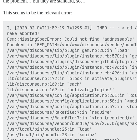
the problem… but they are standard, so…
This seems to be the relevant error:
I, [2020-02-04T11:59:19.741293 #1]  INFO -- : > cd /v
rake aborted!

Gem::MissingSpecError: Could not find 'addressable' (
Checked in 'GEM_PATH=/var/www/discourse/vendor/bundle
/var/www/discourse/lib/plugin_gem.rb:20:in `load'

/var/www/discourse/lib/plugin/instance.rb:570:in `gem'
/var/www/discourse/plugins/discourse-github/plugin.rb:
/var/www/discourse/lib/plugin/instance.rb:496:in `inst
/var/www/discourse/lib/plugin/instance.rb:496:in `acti
lib/discourse.rb:172:in `block in activate_plugins!'

lib/discourse.rb:169:in `each'

lib/discourse.rb:169:in `activate_plugins!'

/var/www/discourse/config/application.rb:261:in `<clas
/var/www/discourse/config/application.rb:58:in `<modul
/var/www/discourse/config/application.rb:57:in `<top (
/var/www/discourse/Rakefile:7:in `require'

/var/www/discourse/Rakefile:7:in `<top (required)>'

/var/www/discourse/vendor/bundle/ruby/2.6.0/gems/rake
/usr/local/bin/bundle:23:in `load'

/usr/local/bin/bundle:23:in `<main>'
