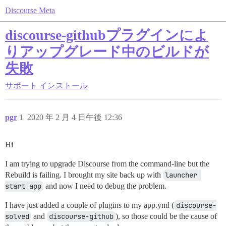
Discourse Meta
discourse-githubプラグインによ
りアップグレード中のビルドが
失敗
サポート
インストール
pgr
1
2020 年 2 月 4 日午後 12:36
Hi
I am trying to upgrade Discourse from the command-line but the
Rebuild is failing. I brought my site back up with
launcher 
start app
and now I need to debug the problem.
I have just added a couple of plugins to my app.yml (
discourse-
solved
and
discourse-github
), so those could be the cause of