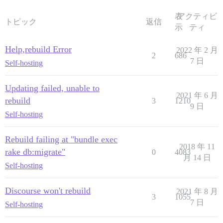
表
アクティビ
トピック
返信
示
ティ
Help,rebuild Error
2022 年 2 月
2
686
7 日
Self-hosting
Updating failed, unable to
2021 年 6 月
rebuild
3
1210
9 日
Self-hosting
Rebuild failing at "bundle exec
2018 年 11
rake db:migrate"
0
4083
月 14 日
Self-hosting
Discourse won't rebuild
2021 年 8 月
3
1055
7 日
Self-hosting