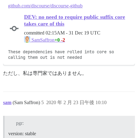
github.com/discourse/discourse-github
DEV: no need to require public suffix core
takes care of this
committed
02:15AM - 31 Dec 19 UTC
+0
-2
SamSaffron
These dependencies have rolled into core so 
calling them out is not needed
ただし、私は専門家ではありません。
sam
(Sam Saffron)
5
2020 年 2 月 23 日午後 10:10
pgr:
version: stable