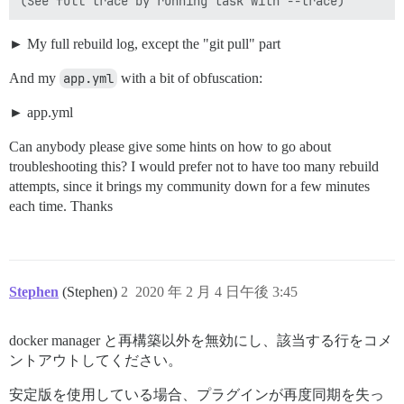
My full rebuild log, except the "git pull" part
And my
app.yml
with a bit of obfuscation:
app.yml
Can anybody please give some hints on how to go about
troubleshooting this? I would prefer not to have too many rebuild
attempts, since it brings my community down for a few minutes
each time. Thanks
Stephen
(Stephen)
2
2020 年 2 月 4 日午後 3:45
docker manager と再構築以外を無効にし、該当する行をコメ
ントアウトしてください。
安定版を使用している場合、プラグインが再度同期を失っ