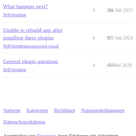
What happens next?
9
218
16. Juli 2025
Self-hosting
Unable to rebuild app after
installing these plugins
6
953
17. Juli 2024
Self-hosting
unsupported-install
General plugin questions
4
466
7. Mai 2020
Self-hosting
Startseite
Kategorien
Richtlinien
Nutzungsbedingungen
Datenschutzerklärung
Angetrieben von
Discourse
, beste Erfahrung mit aktiviertem