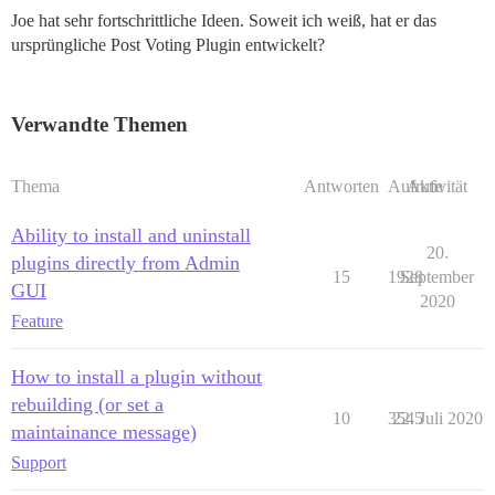
Joe hat sehr fortschrittliche Ideen. Soweit ich weiß, hat er das
ursprüngliche Post Voting Plugin entwickelt?
Verwandte Themen
Thema
Antworten
Aufrufe
Aktivität
Ability to install and uninstall
20.
plugins directly from Admin
15
1928
September
GUI
2020
Feature
How to install a plugin without
rebuilding (or set a
10
3545
22. Juli 2020
maintainance message)
Support