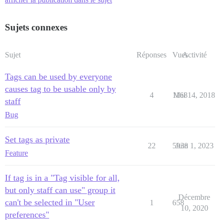
Sujets connexes
Sujet
Réponses
Vues
Activité
Tags can be used by everyone
causes tag to be usable only by
4
1168
Mai 14, 2018
staff
Bug
Set tags as private
22
5938
Juin 1, 2023
Feature
If tag is in a "Tag visible for all,
but only staff can use" group it
Décembre
can't be selected in "User
1
658
10, 2020
preferences"