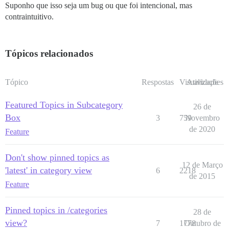
Suponho que isso seja um bug ou que foi intencional, mas
contraintuitivo.
Tópicos relacionados
Tópico
Respostas
Visualizações
Atividade
Featured Topics in Subcategory
26 de
Box
3
759
Novembro
de 2020
Feature
Don't show pinned topics as
12 de Março
'latest' in category view
6
2218
de 2015
Feature
Pinned topics in /categories
28 de
view?
7
1778
Outubro de