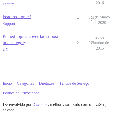
2016
Feature
Featured topic?
24 de Março
7
2702
de 2020
Support
Pinned topics cover latest post
25 de
in a category
2
902
Outubro de
2015
UX
Início
Categorias
Diretrizes
Termos de Serviço
Política de Privacidade
Desenvolvido por
Discourse
, melhor visualizado com o JavaScript
ativado