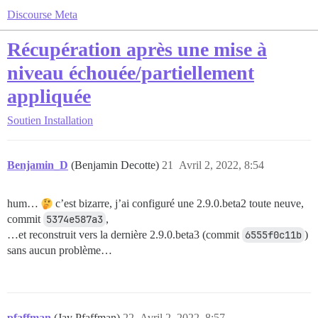
Discourse Meta
Récupération après une mise à
niveau échouée/partiellement
appliquée
Soutien
Installation
Benjamin_D
(Benjamin Decotte)
21
Avril 2, 2022, 8:54
hum…
c’est bizarre, j’ai configuré une 2.9.0.beta2 toute neuve,
commit
5374e587a3
,
…et reconstruit vers la dernière 2.9.0.beta3 (commit
6555f0c11b
)
sans aucun problème…
pfaffman
(Jay Pfaffman)
22
Avril 2, 2022, 8:57