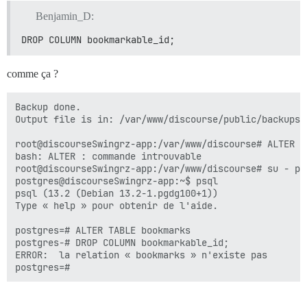
Benjamin_D:
DROP COLUMN bookmarkable_id;
comme ça ?
Backup done.

Output file is in: /var/www/discourse/public/backups/
root@discourseSwingrz-app:/var/www/discourse# ALTER TA
bash: ALTER : commande introuvable

root@discourseSwingrz-app:/var/www/discourse# su - pos
postgres@discourseSwingrz-app:~$ psql

psql (13.2 (Debian 13.2-1.pgdg100+1))

Type « help » pour obtenir de l'aide.

postgres=# ALTER TABLE bookmarks

postgres-# DROP COLUMN bookmarkable_id;

ERROR:  la relation « bookmarks » n'existe pas
