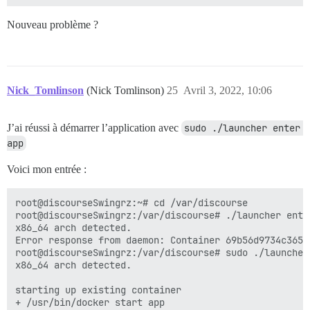
Nouveau problème ?
Nick_Tomlinson
(Nick Tomlinson)
25
Avril 3, 2022, 10:06
J’ai réussi à démarrer l’application avec
sudo ./launcher enter 
app
Voici mon entrée :
root@discourseSwingrz:~# cd /var/discourse

root@discourseSwingrz:/var/discourse# ./launcher enter
x86_64 arch detected.

Error response from daemon: Container 69b56d9734c3654
root@discourseSwingrz:/var/discourse# sudo ./launcher 
x86_64 arch detected.

starting up existing container

+ /usr/bin/docker start app
