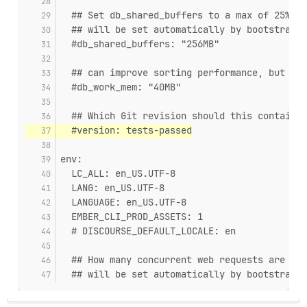
  ## Set db_shared_buffers to a max of 25% of
  ## will be set automatically by bootstrap b
  #db_shared_buffers: "256MB"
  ## can improve sorting performance, but add
  #db_work_mem: "40MB"
  ## Which Git revision should this container
  #version: tests-passed
env:
  LC_ALL: en_US.UTF-8
  LANG: en_US.UTF-8
  LANGUAGE: en_US.UTF-8
  EMBER_CLI_PROD_ASSETS: 1
  # DISCOURSE_DEFAULT_LOCALE: en
  ## How many concurrent web requests are sup
  ## will be set automatically by bootstrap b