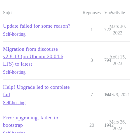
Sujet
Réponses
Vues
Activité
Update failed for some reason?
Mars 30,
1
722
2022
Self-hosting
Migration from discourse
v2.8.13 (on Ubuntu 20.04.6
Août 15,
3
794
LTS) to latest
2023
Self-hosting
Help! Upgrade led to complete
fail
7
1443
Mars 9, 2021
Self-hosting
Error upgrading, failed to
Mars 26,
bootstrap
20
1942
2022