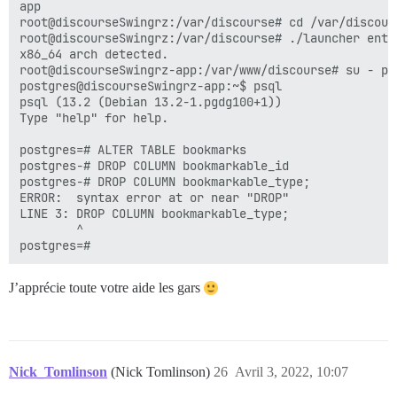
app

root@discourseSwingrz:/var/discourse# cd /var/discours
root@discourseSwingrz:/var/discourse# ./launcher enter
x86_64 arch detected.

root@discourseSwingrz-app:/var/www/discourse# su - pos
postgres@discourseSwingrz-app:~$ psql

psql (13.2 (Debian 13.2-1.pgdg100+1))

Type "help" for help.

postgres=# ALTER TABLE bookmarks 

postgres-# DROP COLUMN bookmarkable_id

postgres-# DROP COLUMN bookmarkable_type;

ERROR:  syntax error at or near "DROP"

LINE 3: DROP COLUMN bookmarkable_type;

        ^

J’apprécie toute votre aide les gars
Nick_Tomlinson
(Nick Tomlinson)
26
Avril 3, 2022, 10:07