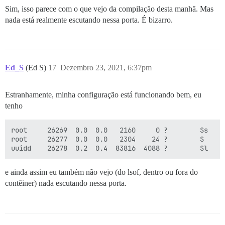
Sim, isso parece com o que vejo da compilação desta manhã. Mas
nada está realmente escutando nessa porta. É bizarro.
Ed_S
(Ed S)
17
Dezembro 23, 2021, 6:37pm
Estranhamente, minha configuração está funcionando bem, eu
tenho
root     26269  0.0  0.0   2160     0 ?        Ss   D
root     26277  0.0  0.0   2304    24 ?        S    D
e ainda assim eu também não vejo (do lsof, dentro ou fora do
contêiner) nada escutando nessa porta.