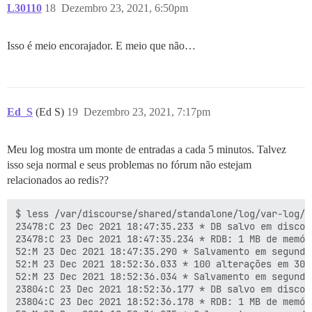
L30110
18
Dezembro 23, 2021, 6:50pm
Isso é meio encorajador. E meio que não…
Ed_S
(Ed S)
19
Dezembro 23, 2021, 7:17pm
Meu log mostra um monte de entradas a cada 5 minutos. Talvez
isso seja normal e seus problemas no fórum não estejam
relacionados ao redis??
$ less /var/discourse/shared/standalone/log/var-log/re
23478:C 23 Dec 2021 18:47:35.233 * DB salvo em disco

23478:C 23 Dec 2021 18:47:35.234 * RDB: 1 MB de memór
52:M 23 Dec 2021 18:47:35.290 * Salvamento em segundo
52:M 23 Dec 2021 18:52:36.033 * 100 alterações em 300
52:M 23 Dec 2021 18:52:36.034 * Salvamento em segundo
23804:C 23 Dec 2021 18:52:36.177 * DB salvo em disco

23804:C 23 Dec 2021 18:52:36.178 * RDB: 1 MB de memór