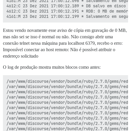
4161:M 23 Dez 2021 17:00:12.098 * Salvamento em segun
4612:C 23 Dez 2021 17:00:12.189 * DB salvo em disco

4612:C 23 Dez 2021 17:00:12.191 * RDB: 0 MB de memóri
Estou vendo novamente esse aviso de cópia em gravação de 0 MB,
mas não sei se isso é normal ou não. Não consigo abrir uma
conexão telnet nessa máquina para localhost 6379, recebo o erro:
Impossível conectar ao host remoto: Não é possível atribuir o
endereço solicitado
O log de produção mostra muitos blocos como antes:
/var/www/discourse/vendor/bundle/ruby/2.7.0/gems/redi
/var/www/discourse/vendor/bundle/ruby/2.7.0/gems/redi
/var/www/discourse/vendor/bundle/ruby/2.7.0/gems/redi
/var/www/discourse/vendor/bundle/ruby/2.7.0/gems/redi
/var/www/discourse/vendor/bundle/ruby/2.7.0/gems/redi
/var/www/discourse/vendor/bundle/ruby/2.7.0/gems/redi
/var/www/discourse/vendor/bundle/ruby/2.7.0/gems/redi
/var/www/discourse/vendor/bundle/ruby/2.7.0/gems/rack
/var/www/discourse/vendor/bundle/ruby/2.7.0/gems/redi
/var/www/discourse/vendor/bundle/ruby/2.7.0/gems/redi