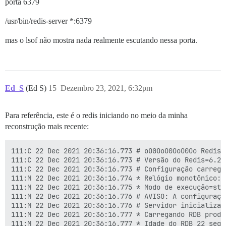
porta 6379
/usr/bin/redis-server *:6379
mas o lsof não mostra nada realmente escutando nessa porta.
Ed_S
(Ed S)
15
Dezembro 23, 2021, 6:32pm
Para referência, este é o redis iniciando no meio da minha
reconstrução mais recente:
111:C 22 Dec 2021 20:36:16.773 # oO0OoO0OoO0Oo Redis 
111:C 22 Dec 2021 20:36:16.773 # Versão do Redis=6.2.
111:C 22 Dec 2021 20:36:16.773 # Configuração carregad
111:M 22 Dec 2021 20:36:16.774 * Relógio monotônico: 
111:M 22 Dec 2021 20:36:16.775 * Modo de execução=sta
111:M 22 Dec 2021 20:36:16.776 # AVISO: A configuraçã
111:M 22 Dec 2021 20:36:16.776 # Servidor inicializado
111:M 22 Dec 2021 20:36:16.777 * Carregando RDB produ
111:M 22 Dec 2021 20:36:16.777 * Idade do RDB 22 segun