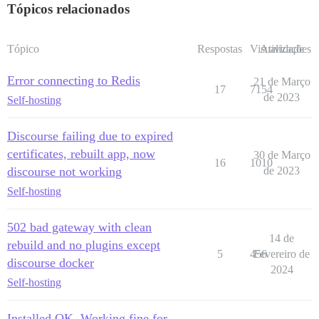
Tópicos relacionados
Tópico
Respostas
Visualizações
Atividade
Error connecting to Redis
21 de Março
17
7154
de 2023
Self-hosting
Discourse failing due to expired
certificates, rebuilt app, now
30 de Março
16
1010
discourse not working
de 2023
Self-hosting
502 bad gateway with clean
14 de
rebuild and no plugins except
5
456
Fevereiro de
discourse docker
2024
Self-hosting
Installed OK. Working fine for