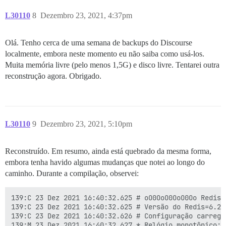
L30110
8
Dezembro 23, 2021, 4:37pm
Olá. Tenho cerca de uma semana de backups do Discourse
localmente, embora neste momento eu não saiba como usá-los.
Muita memória livre (pelo menos 1,5G) e disco livre. Tentarei outra
reconstrução agora. Obrigado.
L30110
9
Dezembro 23, 2021, 5:10pm
Reconstruído. Em resumo, ainda está quebrado da mesma forma,
embora tenha havido algumas mudanças que notei ao longo do
caminho. Durante a compilação, observei:
139:C 23 Dez 2021 16:40:32.625 # oO0OoO0OoO0Oo Redis 
139:C 23 Dez 2021 16:40:32.625 # Versão do Redis=6.2.
139:C 23 Dez 2021 16:40:32.626 # Configuração carregad
139:M 23 Dez 2021 16:40:32.627 * Relógio monotônico: 