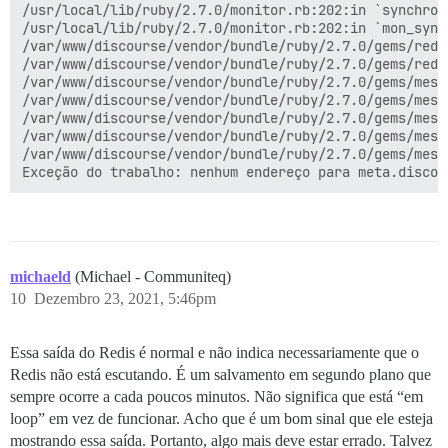
/usr/local/lib/ruby/2.7.0/monitor.rb:202:in `synchroni
/usr/local/lib/ruby/2.7.0/monitor.rb:202:in `mon_synch
/var/www/discourse/vendor/bundle/ruby/2.7.0/gems/redi
/var/www/discourse/vendor/bundle/ruby/2.7.0/gems/redi
/var/www/discourse/vendor/bundle/ruby/2.7.0/gems/mess
/var/www/discourse/vendor/bundle/ruby/2.7.0/gems/mess
/var/www/discourse/vendor/bundle/ruby/2.7.0/gems/mess
/var/www/discourse/vendor/bundle/ruby/2.7.0/gems/mess
/var/www/discourse/vendor/bundle/ruby/2.7.0/gems/mess
michaeld
(Michael - Communiteq)
10
Dezembro 23, 2021, 5:46pm
Essa saída do Redis é normal e não indica necessariamente que o
Redis não está escutando. É um salvamento em segundo plano que
sempre ocorre a cada poucos minutos. Não significa que está “em
loop” em vez de funcionar. Acho que é um bom sinal que ele esteja
mostrando essa saída. Portanto, algo mais deve estar errado. Talvez