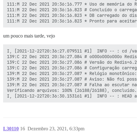
111:M 22 Dec 2021 20:36:16.777 * Uso de memória do RD
111:M 22 Dec 2021 20:36:16.823 # Concluído o carregam
111:M 22 Dec 2021 20:36:16.823 * DB carregado do disco
um pouco mais tarde, vejo
I, [2021-12-22T20:36:27.079511 #1]  INFO -- : cd /var
139:C 22 Dec 2021 20:36:27.084 # oO0OoO0OoO0Oo Redis 
139:C 22 Dec 2021 20:36:27.086 # Versão do Redis=6.2.
139:C 22 Dec 2021 20:36:27.086 # Configuração carregad
139:M 22 Dec 2021 20:36:27.087 * Relógio monotônico: 
139:M 22 Dec 2021 20:36:27.087 # Aviso: Não foi possí
139:M 22 Dec 2021 20:36:27.087 # Falha ao escutar na 
Verificando arquivos: 100% (26188/26188), concluído.

L30110
16
Dezembro 23, 2021, 6:33pm