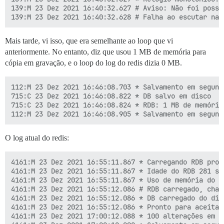
139:M 23 Dez 2021 16:40:32.627 # Aviso: Não foi possí
Mais tarde, vi isso, que era semelhante ao loop que vi
anteriormente. No entanto, diz que usou 1 MB de memória para
cópia em gravação, e o loop do log do redis dizia 0 MB.
112:M 23 Dez 2021 16:46:08.703 * Salvamento em segund
715:C 23 Dez 2021 16:46:08.822 * DB salvo em disco

715:C 23 Dez 2021 16:46:08.824 * RDB: 1 MB de memória
O log atual do redis:
4161:M 23 Dez 2021 16:55:11.867 * Carregando RDB prod
4161:M 23 Dez 2021 16:55:11.867 * Idade do RDB 281 seg
4161:M 23 Dez 2021 16:55:11.867 * Uso de memória do R
4161:M 23 Dez 2021 16:55:12.086 # RDB carregado, chav
4161:M 23 Dez 2021 16:55:12.086 * DB carregado do disc
4161:M 23 Dez 2021 16:55:12.086 * Pronto para aceitar 
4161:M 23 Dez 2021 17:00:12.088 * 100 alterações em 3