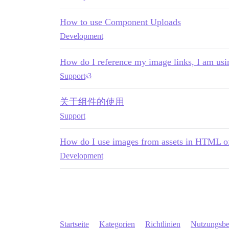
How to use Component Uploads
Development
How do I reference my image links, I am usi
Support
s3
关于组件的使用
Support
How do I use images from assets in HTML 
Development
Startseite
Kategorien
Richtlinien
Nutzungsb