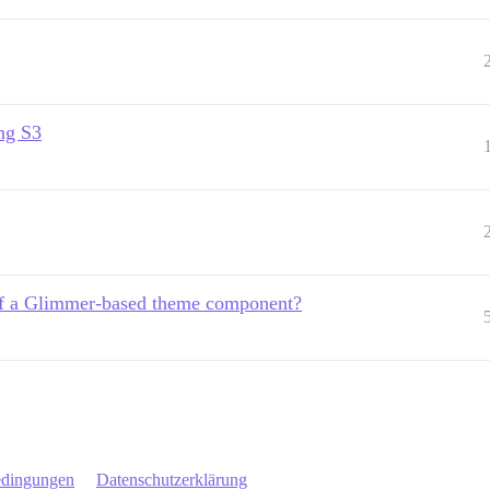
ng S3
of a Glimmer-based theme component?
edingungen
Datenschutzerklärung