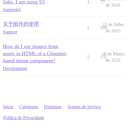
links, I am using S3
1
77
de 2026
Support
s3
关于组件的使用
22 de Julho
2
109
de 2025
Support
How do I use images from
assets in HTML of a Glimmer-
18 de Março
5
131
based theme component?
de 2026
Development
Início
Categorias
Diretrizes
Termos de Serviço
Política de Privacidade