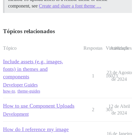
component, see
Create and share a font theme …
Tópicos relacionados
Tópico
Respostas
Visualizações
Atividade
Include assets (e.g. images,
fonts) in themes and
23 de Agosto
1
16023
components
de 2024
Developer Guides
how-to
,
theme-guides
How to use Component Uploads
12 de Abril
2
301
de 2024
Development
How do I reference my image
16 de Janeiro