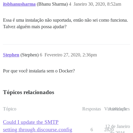
itsbhanusharma
(Bhanu Sharma)
4
Janeiro 30, 2020, 8:52am
Essa é uma instalação não suportada, então não sei como funciona.
Talvez alguém mais possa ajudar?
Stephen
(Stephen)
6
Fevereiro 27, 2020, 2:36pm
Por que você instalaria sem o Docker?
Tópicos relacionados
Tópico
Respostas
Visualizações
Atividade
Could I update the SMTP
12 de Janeiro
setting through discourse.config
6
2820
de 2016