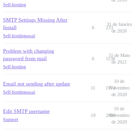
Self-hosting
SMTP Settings Missing After
31 de Janeiro
Install
6
233
de 2026
Self-hosting
email
Problem with changing
31 de Maio
password from mail
6
1138
de 2021
Self-hosting
10 de
Email not sending after update
11
1974
Novembro
Self-hosting
email
de 2020
16 de
Edit SMTP username
19
2800
Novembro
Support
de 2020