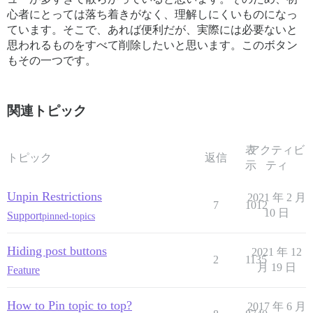
心者にとっては落ち着きがなく、理解しにくいものになっ
ています。そこで、あれば便利だが、実際には必要ないと
思われるものをすべて削除したいと思います。このボタン
もその一つです。
関連トピック
表
アクティビ
トピック
返信
示
ティ
Unpin Restrictions
2021 年 2 月
7
1012
10 日
Support
pinned-topics
Hiding post buttons
2021 年 12
2
1135
月 19 日
Feature
How to Pin topic to top?
2017 年 6 月