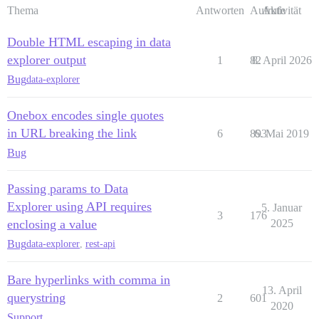
Thema
Antworten
Aufrufe
Aktivität
Double HTML escaping in data
explorer output
1
82
8. April 2026
Bug
data-explorer
Onebox encodes single quotes
in URL breaking the link
6
893
6. Mai 2019
Bug
Passing params to Data
Explorer using API requires
5. Januar
3
176
enclosing a value
2025
Bug
data-explorer
,
rest-api
Bare hyperlinks with comma in
13. April
querystring
2
601
2020
Support