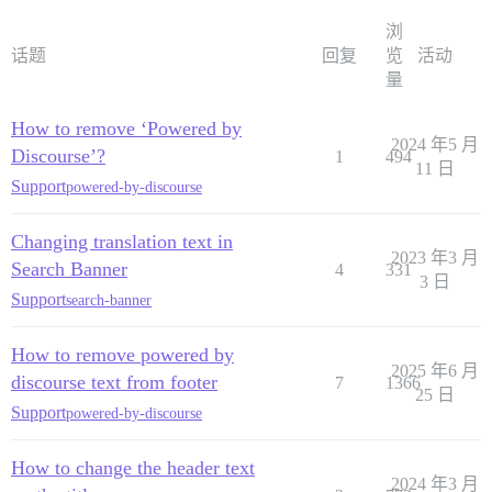
浏
话题
回复
览
活动
量
How to remove ‘Powered by
2024 年5 月
Discourse’?
1
494
11 日
Support
powered-by-discourse
Changing translation text in
2023 年3 月
Search Banner
4
331
3 日
Support
search-banner
How to remove powered by
2025 年6 月
discourse text from footer
7
1366
25 日
Support
powered-by-discourse
How to change the header text
2024 年3 月