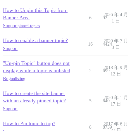
How to Unpin this Topic from
2026 年 4 月
Banner Area
6
92
1 日
Support
pinned-topics
How to enable a banner topic?
2020 年 7 月
16
4424
3 日
Support
"Un-pin Topic" button does not
2018 年 9 月
display while a topic is unlisted
2
699
12 日
Bug
unlisting
How to create the site banner
2020 年 1 月
with an already pinned topic?
5
640
17 日
Support
How to Pin topic to top?
2017 年 6 月
8
8739
27 日