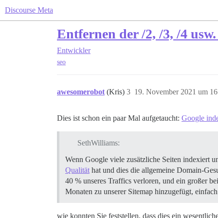
Discourse Meta
Entfernen der /2, /3, /4 u
Entwickler
seo
awesomerobot
(Kris)
3
19. November 2021 um 16
Dies ist schon ein paar Mal aufgetaucht:
Google inde
SethWilliams:
Wenn Google viele zusätzliche Seiten indexiert un
Qualität
hat und dies die allgemeine Domain-Gesun
40 % unseres Traffics verloren, und ein großer 
Monaten zu unserer Sitemap hinzugefügt, einfach
wie konnten Sie feststellen, dass dies ein wesentlic