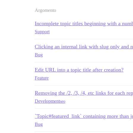
Argomento
Incomplete topic titles beginning with a num
Support
Clicking an internal link with slug only and n
Bug
Edit URL into a topic title after creation?
Feature
Removing the /2, /3, /4, etc links for each r
Development
seo
`Topic#featured_link` containing more than j
Bug