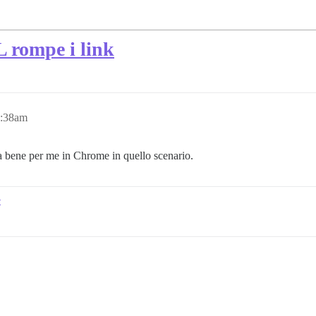
L rompe i link
8:38am
na bene per me in Chrome in quello scenario.
e