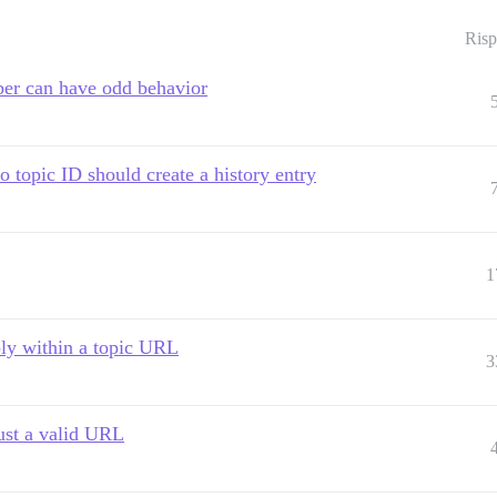
Risp
ber can have odd behavior
o topic ID should create a history entry
1
eply within a topic URL
3
ust a valid URL