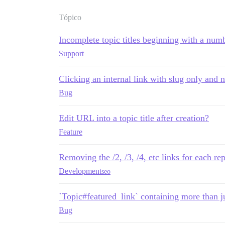
Tópico
Incomplete topic titles beginning with a num
Support
Clicking an internal link with slug only and n
Bug
Edit URL into a topic title after creation?
Feature
Removing the /2, /3, /4, etc links for each r
Development
seo
`Topic#featured_link` containing more than j
Bug