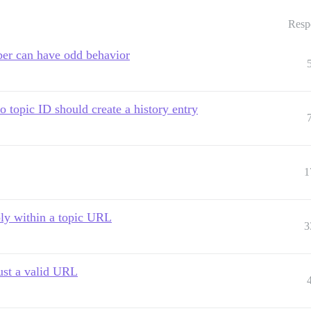
Resp
ber can have odd behavior
o topic ID should create a history entry
1
eply within a topic URL
3
ust a valid URL