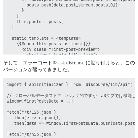
        posts.push(data.post_stream.posts[0]);

      }

    }

    this.posts = posts;

  }

  static template = <template>

    {{#each this.posts as |post|}}

      <div class="first-post-preview">

        <h4>{{post.topic_title}}</h4>

        {{{post.cooked}}}

そして、エラーコードを ask discourse に貼り付けると、この
      </div>

バージョンが返ってきました。
    {{/each}}

  </template>;

}

import { apiInitializer } from "discourse/lib/api";

export default apiInitializer("0.11.1", api => {

// グローバルデータストア (ハック的ですが、JSタブでは機能しま
  api.renderInOutlet("discovery-list-container-top", F
window.firstPostsData = [];

fetch("/t/123.json")

  .then(r => r.json())

  .then(data => window.firstPostsData.push(data.post_s
fetch("/t/456.json")
