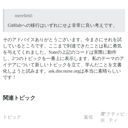
merefield:
GitHubへの移行はいずれにせよ非常に良い考えです。
そのアドバイスありがとうございます。今まさにそれを試
しているところです。ここまで到達できたことは私に勇気
を与えてくれました。Nateの上記のコードは実際に動作
し、2つのトピックを一番上に表示します。私のテーマのア
イデアについて新しいトピックを立て、学んだことを文書
化しようと試みます。ask.discourse.orgは本当に素晴らしい
です！
関連トピック
表
アクティビ
トピック
返信
示
ティ