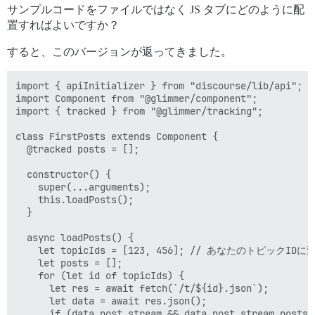
サンプルコードをファイルではなく JS タブにどのように配
置すればよいですか？
すると、このバージョンが返ってきました。
import { apiInitializer } from "discourse/lib/api";

import Component from "@glimmer/component";

import { tracked } from "@glimmer/tracking";

class FirstPosts extends Component {

  @tracked posts = [];

  constructor() {

    super(...arguments);

    this.loadPosts();

  }

  async loadPosts() {

    let topicIds = [123, 456]; // あなたのトピックI
    let posts = [];

    for (let id of topicIds) {

      let res = await fetch(`/t/${id}.json`);

      let data = await res.json();

      if (data.post_stream && data.post_stream.posts.l