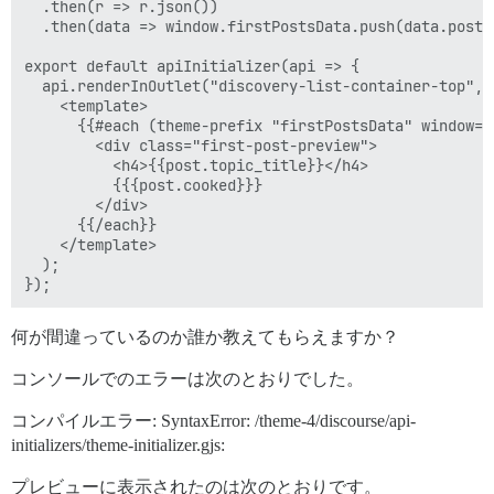
  .then(r => r.json())

  .then(data => window.firstPostsData.push(data.post_s
export default apiInitializer(api => {

  api.renderInOutlet("discovery-list-container-top", 

    <template>

      {{#each (theme-prefix "firstPostsData" window=tr
        <div class="first-post-preview">

          <h4>{{post.topic_title}}</h4>

          {{{post.cooked}}}

        </div>

      {{/each}}

    </template>

  );

何が間違っているのか誰か教えてもらえますか？
コンソールでのエラーは次のとおりでした。
コンパイルエラー: SyntaxError: /theme-4/discourse/api-
initializers/theme-initializer.gjs:
プレビューに表示されたのは次のとおりです。