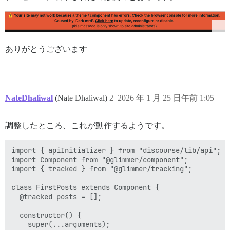
ありがとうございます
NateDhaliwal
(Nate Dhaliwal)
2
2026 年 1 月 25 日午前 1:05
調整したところ、これが動作するようです。
import { apiInitializer } from "discourse/lib/api";

import Component from "@glimmer/component";

import { tracked } from "@glimmer/tracking";

class FirstPosts extends Component {

  @tracked posts = [];

  constructor() {

    super(...arguments);
