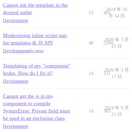
Cannot put the template in the
2024 年 10
desired outlet
12
401
月 14 日
Development
Modernizing inline script tags
2026 年 3 月
for templates & JS API
46
5204
25 日
Development
dev-news
Templating of my "component"
2026 年 3 月
broke. How do I fix it?
14
321
17 日
Development
Cannot get the js in my
component to compile
2024 年 9 月
SyntaxError: Private field must
14
383
21 日
be used in an enclosing class
Development