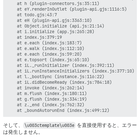
    at h (plugin-connectors.js:35:11)

    at eY.renderInOutlet (plugin-api.gjs:1116:5)

    at todo.gjs:43:7

    at eH (plugin-api.gjs:3363:10)

    at Object.initialize (api.js:21:14)

    at i.initialize (app.js:265:28)

    at index.js:379:19

    at e.each (index.js:183:7)

    at e.walk (index.js:112:10)

    at e.each (index.js:59:20)

    at e.topsort (index.js:65:10)

    at iL._runInitializer (index.js:392:11)

    at iL.runInstanceInitializers (index.js:377:10)

    at l._bootSync (instance.js:116:22)

    at iL.didBecomeReady (index.js:784:18)

    at invoke (index.js:262:14)

    at m.flush (index.js:180:11)

    at g.flush (index.js:334:19)

    at z._end (index.js:762:32)

そして、
\u003ctemplate\u003e
を直接使用すると、エラー
は発生しません。