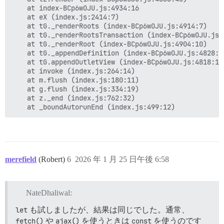
    at index-BCp6wOJU.js:4934:16

    at eX (index.js:2414:7)

    at tG._renderRoots (index-BCp6wOJU.js:4914:7)

    at tG._renderRootsTransaction (index-BCp6wOJU.js:4
    at tG._renderRoot (index-BCp6wOJU.js:4904:10)

    at tG._appendDefinition (index-BCp6wOJU.js:4828:10
    at tG.appendOutletView (index-BCp6wOJU.js:4818:10)
    at invoke (index.js:264:14)

    at m.flush (index.js:180:11)

    at g.flush (index.js:334:19)

    at z._end (index.js:762:32)

merefield
(Robert)
6
2026 年 1 月 25 日午後 6:58
NateDhaliwal:
let
も試しましたが、結果は同じでした。通常、
fetch()
や
ajax()
を使うときは
const
を使うのです