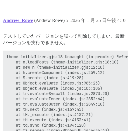
Andrew_Rowe
(Andrew Rowe)
5
2026 年 1 月 25 日午後 4:10
テストしていたバージョンを誤って削除してしまい、最新
バージョンを実行できません。
theme-initializer.gjs:18 Uncaught (in promise) Refere
    at n.loadPosts (theme-initializer.gjs:18:10)

    at new n (theme-initializer.gjs:12:10)

    at h.createComponent (index.js:259:12)

    at $.create (index.js:419:28)

    at Object.evaluate (index.js:985:23)

    at Object.evaluate (index.js:103:106)

    at tr.evaluateSyscall (index.js:2873:20)

    at tr.evaluateInner (index.js:2852:64)

    at tr.evaluateOuter (index.js:2849:10)

    at tH.next (index.js:4167:45)

    at tH._execute (index.js:4157:21)

    at tH.execute (index.js:4133:41)

    at tq.sync (index.js:4194:120)

    at tz.render (index-BCp6wOJU.js:4636:43)
