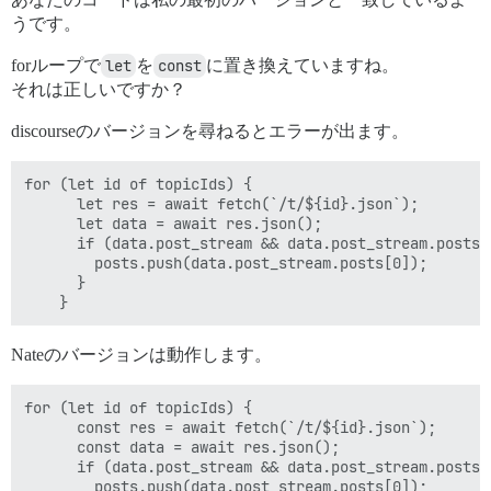
うです。
forループで
let
を
const
に置き換えていますね。
それは正しいですか？
discourseのバージョンを尋ねるとエラーが出ます。
for (let id of topicIds) {

      let res = await fetch(`/t/${id}.json`);

      let data = await res.json();

      if (data.post_stream && data.post_stream.posts.l
        posts.push(data.post_stream.posts[0]);

      }

Nateのバージョンは動作します。
for (let id of topicIds) {

      const res = await fetch(`/t/${id}.json`);

      const data = await res.json();

      if (data.post_stream && data.post_stream.posts.l
        posts.push(data.post_stream.posts[0]);
