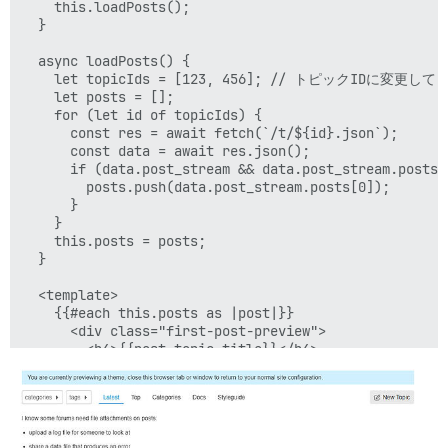
    this.loadPosts();

  }

  async loadPosts() {

    let topicIds = [123, 456]; // トピックIDに変更して
    let posts = [];

    for (let id of topicIds) {

      const res = await fetch(`/t/${id}.json`);

      const data = await res.json();

      if (data.post_stream && data.post_stream.posts.l
        posts.push(data.post_stream.posts[0]);

      }

    }

    this.posts = posts;

  }

  <template>

    {{#each this.posts as |post|}}

      <div class="first-post-preview">

        <h4>{{post.topic_title}}</h4>

        {{{post.cooked}}}

      </div>

    {{/each}}

  </template>;

}
