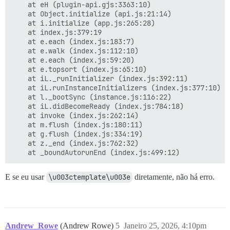
    at eH (plugin-api.gjs:3363:10)

    at Object.initialize (api.js:21:14)

    at i.initialize (app.js:265:28)

    at index.js:379:19

    at e.each (index.js:183:7)

    at e.walk (index.js:112:10)

    at e.each (index.js:59:20)

    at e.topsort (index.js:65:10)

    at iL._runInitializer (index.js:392:11)

    at iL.runInstanceInitializers (index.js:377:10)

    at l._bootSync (instance.js:116:22)

    at iL.didBecomeReady (index.js:784:18)

    at invoke (index.js:262:14)

    at m.flush (index.js:180:11)

    at g.flush (index.js:334:19)

    at z._end (index.js:762:32)

E se eu usar
\u003ctemplate\u003e
diretamente, não há erro.
Andrew_Rowe
(Andrew Rowe)
5
Janeiro 25, 2026, 4:10pm