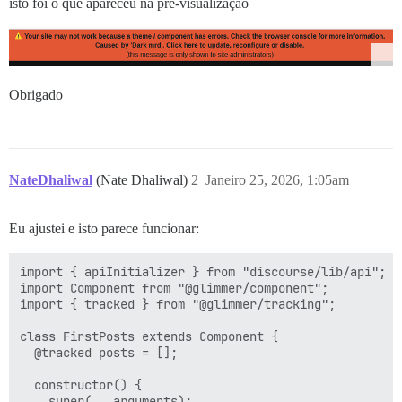
isto foi o que apareceu na pré-visualização
Obrigado
NateDhaliwal
(Nate Dhaliwal)
2
Janeiro 25, 2026, 1:05am
Eu ajustei e isto parece funcionar:
import { apiInitializer } from "discourse/lib/api";

import Component from "@glimmer/component";

import { tracked } from "@glimmer/tracking";

class FirstPosts extends Component {

  @tracked posts = [];

  constructor() {

    super(...arguments);
