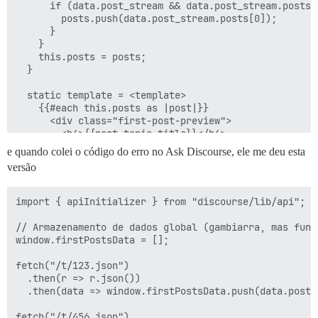
      if (data.post_stream && data.post_stream.posts.l
        posts.push(data.post_stream.posts[0]);

      }

    }

    this.posts = posts;

  }

  static template = <template>

    {{#each this.posts as |post|}}

      <div class="first-post-preview">

        <h4>{{post.topic_title}}</h4>

        {{{post.cooked}}}

e quando colei o código do erro no Ask Discourse, ele me deu esta
      </div>

versão
    {{/each}}

  </template>;

}

import { apiInitializer } from "discourse/lib/api";

export default apiInitializer("0.11.1", api => {

// Armazenamento de dados global (gambiarra, mas func
  api.renderInOutlet("discovery-list-container-top", F
window.firstPostsData = [];

fetch("/t/123.json")

  .then(r => r.json())

  .then(data => window.firstPostsData.push(data.post_s
fetch("/t/456.json")
