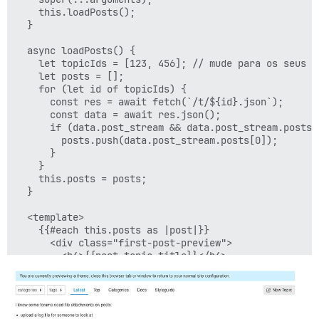
    this.loadPosts();

  }

  async loadPosts() {

    let topicIds = [123, 456]; // mude para os seus ID
    let posts = [];

    for (let id of topicIds) {

      const res = await fetch(`/t/${id}.json`);

      const data = await res.json();

      if (data.post_stream && data.post_stream.posts.l
        posts.push(data.post_stream.posts[0]);

      }

    }

    this.posts = posts;

  }

  <template>

    {{#each this.posts as |post|}}

      <div class="first-post-preview">

        <h4>{{post.topic_title}}</h4>

        {{{post.cooked}}}

      </div>

    {{/each}}

  </template>;
