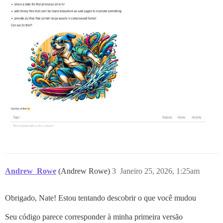
}

export default apiInitializer((api) => {

  api.renderInOutlet("discovery-list-container-top", F
Andrew_Rowe
(Andrew Rowe)
3
Janeiro 25, 2026, 1:25am
Obrigado, Nate! Estou tentando descobrir o que você mudou
Seu código parece corresponder à minha primeira versão