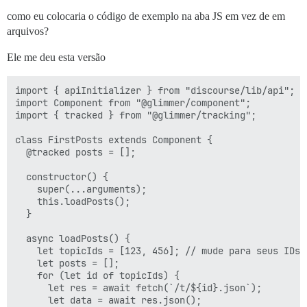
como eu colocaria o código de exemplo na aba JS em vez de em
arquivos?
Ele me deu esta versão
import { apiInitializer } from "discourse/lib/api";

import Component from "@glimmer/component";

import { tracked } from "@glimmer/tracking";

class FirstPosts extends Component {

  @tracked posts = [];

  constructor() {

    super(...arguments);

    this.loadPosts();

  }

  async loadPosts() {

    let topicIds = [123, 456]; // mude para seus IDs d
    let posts = [];

    for (let id of topicIds) {

      let res = await fetch(`/t/${id}.json`);

      let data = await res.json();
