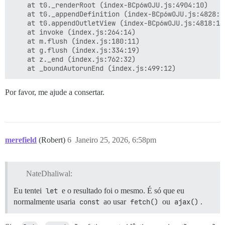
    at tG._renderRoot (index-BCp6wOJU.js:4904:10)

    at tG._appendDefinition (index-BCp6wOJU.js:4828:10
    at tG.appendOutletView (index-BCp6wOJU.js:4818:10)
    at invoke (index.js:264:14)

    at m.flush (index.js:180:11)

    at g.flush (index.js:334:19)

    at z._end (index.js:762:32)

Por favor, me ajude a consertar.
merefield
(Robert)
6
Janeiro 25, 2026, 6:58pm
NateDhaliwal:
Eu tentei
let
e o resultado foi o mesmo. É só que eu
normalmente usaria
const
ao usar
fetch()
ou
ajax()
.