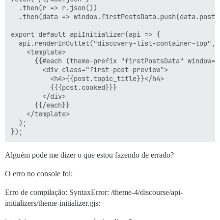
  .then(r => r.json())

  .then(data => window.firstPostsData.push(data.post_s
export default apiInitializer(api => {

  api.renderInOutlet("discovery-list-container-top", 

    <template>

      {{#each (theme-prefix "firstPostsData" window=tr
        <div class="first-post-preview">

          <h4>{{post.topic_title}}</h4>

          {{{post.cooked}}}

        </div>

      {{/each}}

    </template>

  );

Alguém pode me dizer o que estou fazendo de errado?
O erro no console foi:
Erro de compilação: SyntaxError: /theme-4/discourse/api-
initializers/theme-initializer.gjs: