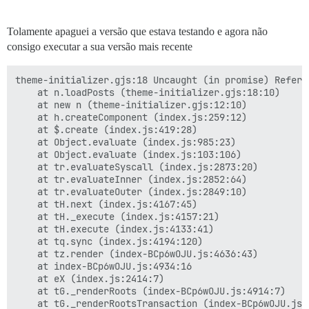
Tolamente apaguei a versão que estava testando e agora não
consigo executar a sua versão mais recente
theme-initializer.gjs:18 Uncaught (in promise) Refere
    at n.loadPosts (theme-initializer.gjs:18:10)

    at new n (theme-initializer.gjs:12:10)

    at h.createComponent (index.js:259:12)

    at $.create (index.js:419:28)

    at Object.evaluate (index.js:985:23)

    at Object.evaluate (index.js:103:106)

    at tr.evaluateSyscall (index.js:2873:20)

    at tr.evaluateInner (index.js:2852:64)

    at tr.evaluateOuter (index.js:2849:10)

    at tH.next (index.js:4167:45)

    at tH._execute (index.js:4157:21)

    at tH.execute (index.js:4133:41)

    at tq.sync (index.js:4194:120)

    at tz.render (index-BCp6wOJU.js:4636:43)

    at index-BCp6wOJU.js:4934:16

    at eX (index.js:2414:7)

    at tG._renderRoots (index-BCp6wOJU.js:4914:7)

    at tG._renderRootsTransaction (index-BCp6wOJU.js:4