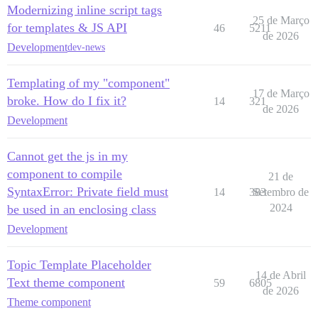
Modernizing inline script tags
25 de Março
for templates & JS API
46
5211
de 2026
Development
dev-news
Templating of my "component"
17 de Março
broke. How do I fix it?
14
321
de 2026
Development
Cannot get the js in my
component to compile
21 de
SyntaxError: Private field must
14
383
Setembro de
2024
be used in an enclosing class
Development
Topic Template Placeholder
14 de Abril
Text theme component
59
6805
de 2026
Theme component