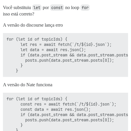
Você substituiu
let
por
const
no loop
for
isso está correto?
A versão do discourse lança erro
for (let id of topicIds) {

      let res = await fetch(`/t/${id}.json`);

      let data = await res.json();

      if (data.post_stream && data.post_stream.posts.l
        posts.push(data.post_stream.posts[0]);

      }

A versão do Nate funciona
for (let id of topicIds) {

      const res = await fetch(`/t/${id}.json`);

      const data = await res.json();

      if (data.post_stream && data.post_stream.posts.l
        posts.push(data.post_stream.posts[0]);

      }
