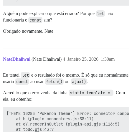
Alguém pode explicar o que está errado? Por que
let
não
funcionaria e
const
sim?
Obrigado novamente, Nate
NateDhaliwal
(Nate Dhaliwal)
4
Janeiro 25, 2026, 1:30am
Eu tentei
let
e o resultado foi o mesmo. É só que eu normalmente
usaria
const
ao usar
fetch()
ou
ajax()
.
Acredito que o erro venha da linha
static template = 
. Com
ela, eu obtenho:
[THEME 10283 'Pokemon Theme'] Error: connector compon
    at h (plugin-connectors.js:35:11)

    at eY.renderInOutlet (plugin-api.gjs:1116:5)

    at todo.gjs:43:7
