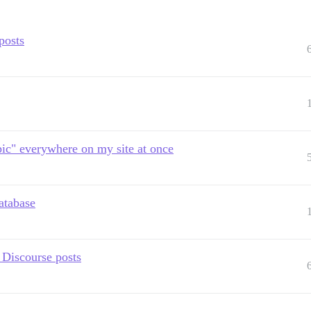
posts
pic" everywhere on my site at once
database
 Discourse posts