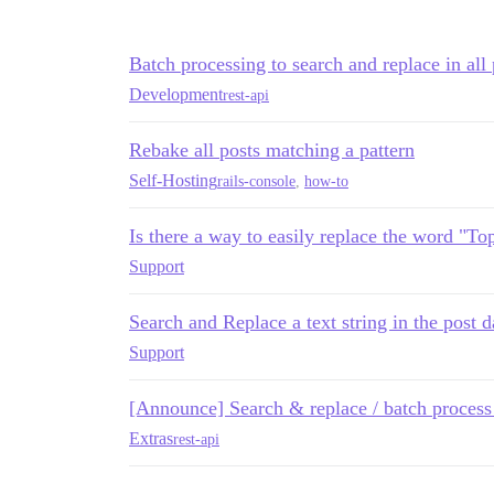
Batch processing to search and replace in all 
Development
rest-api
Rebake all posts matching a pattern
Self-Hosting
rails-console
,
how-to
Is there a way to easily replace the word "To
Support
Search and Replace a text string in the post 
Support
[Announce] Search & replace / batch process
Extras
rest-api