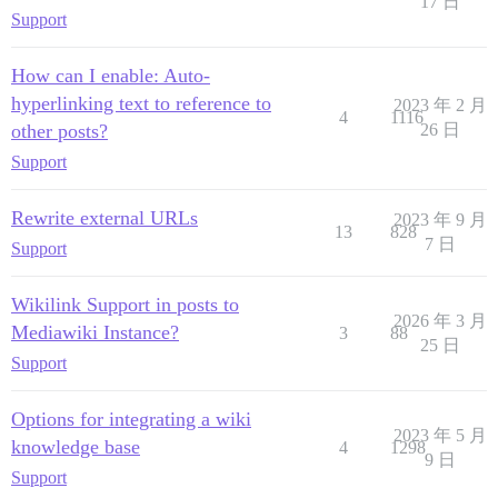
17 日
Support
How can I enable: Auto-
hyperlinking text to reference to
2023 年 2 月
4
1116
other posts?
26 日
Support
Rewrite external URLs
2023 年 9 月
13
828
7 日
Support
Wikilink Support in posts to
2026 年 3 月
Mediawiki Instance?
3
88
25 日
Support
Options for integrating a wiki
2023 年 5 月
knowledge base
4
1298
9 日
Support