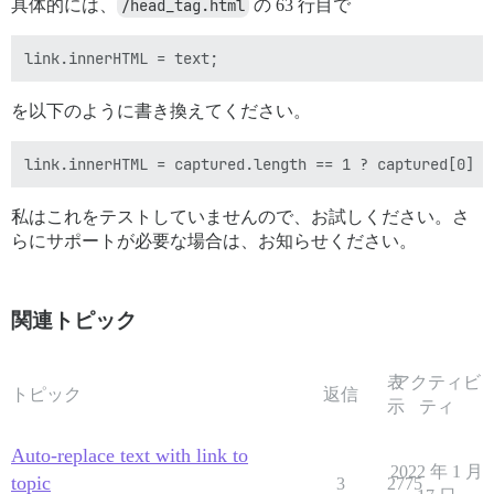
具体的には、
/head_tag.html
の 63 行目で
を以下のように書き換えてください。
私はこれをテストしていませんので、お試しください。さ
らにサポートが必要な場合は、お知らせください。
関連トピック
表
アクティビ
トピック
返信
示
ティ
Auto-replace text with link to
2022 年 1 月
topic
3
2775