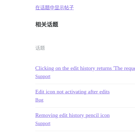
在话题中显示帖子
相关话题
话题
Clicking on the edit history returns 'The req
Support
Edit icon not activating after edits
Bug
Removing edit history pencil icon
Support