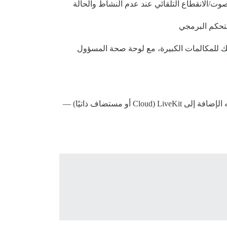
ت/الانقطاع التلقائي عند عدم النشاط والحالة
ياً أو قم بتوجيه كل شيء عبر LiveKit Cloud أو خادم LiveKit الخاص بك للمكالمات الكبيرة، مع لوحة صحة المسؤول
— تم اختبار وضع الأقران الافتراضي ويعمل بشكل جيد مع المجموعات الصغيرة (2-10 مشاركين). للغرف الأكبر، وجه الإضافة إلى LiveKit (Cloud أو مستضاف ذاتيًا) —