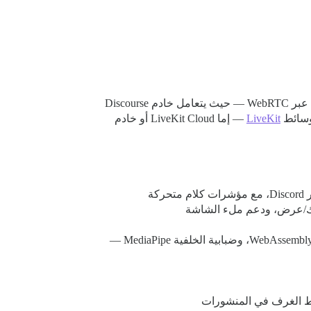
انقر على غرفة في الشريط الجانبي للانضمام، وانقر مرة أخرى للمغادرة. بشكل افتراضي، تنتقل جميع الوسائط بين الأقران عبر WebRTC — حيث يتعامل خادم Discourse
 وسائط
LiveKit
— إما LiveKit Cloud أو خادم
ة
يك/عرض، ودعم ملء الشاشة
- منتقي الأجهزة، اختبار الميكروفون المباشر، بواب حساسية الإدخال، كبت الضوضاء WebAssembly (DTLN)، وضبابية الخلفية MediaPipe —
ط الغرف في المنشورات