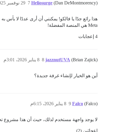
(Dan DeMontmorency)
Heliosurge
7
29 نوفمبر 2025، 1:05ص
Meta هي المنصة المفضلة!
4 إعجابات
(Brian Zajick)
jazznutUVA
8
8 يناير 2026، 3:01م
أين هو الخيار لإنشاء غرفة جديدة؟
(Falco)
Falco
9
8 يناير 2026، 6:15م
لا يوجد واجهة مستخدم لذلك، حيث أن هذا مشروع تجريبي 
إعجابَين (2)