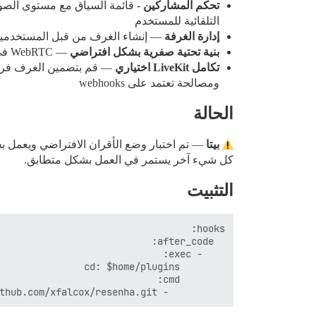
تحكم المشاركين
- قائمة السياق مع مستوى الصوت
التلقائية للمستخدم
إدارة الغرفة
— إنشاء الغرف من قبل المستخدمين مقيد بالمجموعات، واجهة RUD
بنية تحتية صفرية بشكل افتراضي
— WebRTC في المتصفح فقط مع تشفير DTLS-SRTP، لا حاجة لـ SFU/MCU
تكامل LiveKit اختياري
ومصالحة تعتمد على webhooks
الحالة
بيتا
كل شيء آخر يستمر في العمل بشكل متطابق.
التثبيت
          - git clone https://github.com/xfalcox/resenha.git
