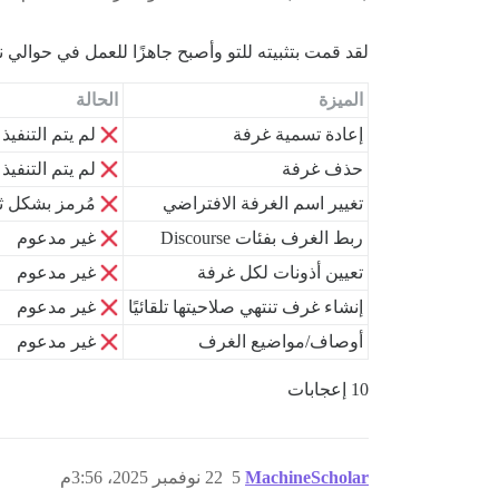
لقد قمت بتثبيته للتو وأصبح جاهزًا للعمل في حوالي
الميزة
الحالة
إعادة تسمية غرفة
لم يتم التنفيذ
حذف غرفة
لم يتم التنفيذ
تغيير اسم الغرفة الافتراضي
مُرمز بشكل ث
ربط الغرف بفئات Discourse
غير مدعوم
تعيين أذونات لكل غرفة
غير مدعوم
إنشاء غرف تنتهي صلاحيتها تلقائيًا
غير مدعوم
أوصاف/مواضيع الغرف
غير مدعوم
10 إعجابات
MachineScholar
5
22 نوفمبر 2025، 3:56م