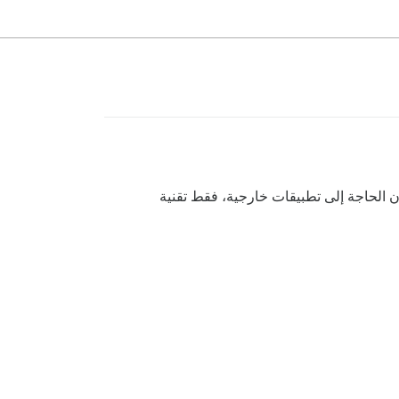
يبية تضيف غرف دردشة صوتية ومرئية مباشرة إلى Discourse — دون الحاجة إلى تطبيقات خارجية، فقط تقنية