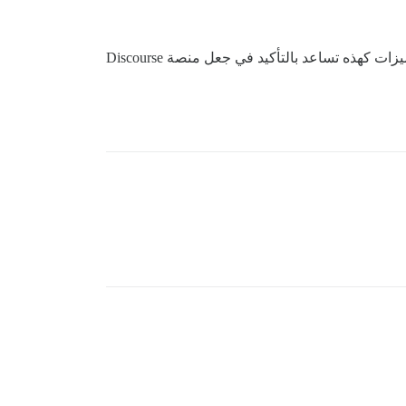
هذا رائع جدًا يا فالكو! يمكنني أن أرى عددًا لا بأس به من التطبيقات لهذا الأمر، بناءً على ما أدرجته. إن المكونات الإضافية للميزات كهذه تساعد بالتأكيد في جعل منصة Discourse