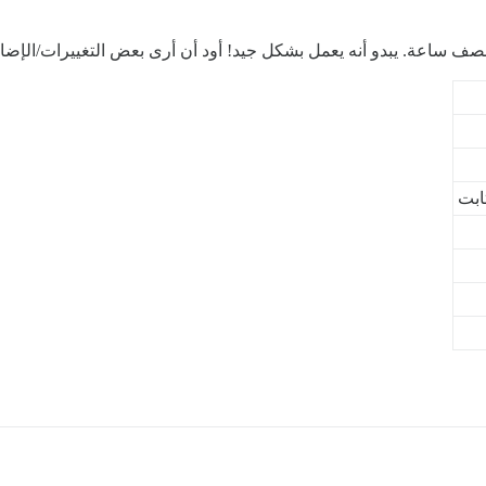
 نصف ساعة. يبدو أنه يعمل بشكل جيد! أود أن أرى بعض التغييرات/الإض
ابت