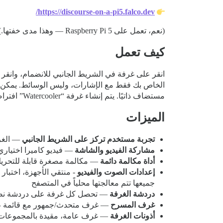
https://discourse-on-a-pi5.falco.dev/
(نعم، تعمل على Raspberry Pi 5 — وهذا مدى خفتها.)
كيف تعمل
الخاص بك فقط مع الإشارات، وليس الوسائط. يمكن للم
مستضاف ذاتيًا. يتم إنشاء غرفة “Watercooler” افتراضية عند التثبيت حتى يتمكن مجتمعك من بدء المحادثة فوراً.
الميزات
تجربة مستخدم تركز على الشريط الجانبي
— الغرف و
مشاركة الفيديو والشاشة
— فيديو كاميرا اختيا
أداة مكالمة دائمة
— مكالمة مصغرة قابلة للتحريك و
إعدادات الصوت والفيديو
جميعها تتم معالجتها محلياً في المتصفح
دردشة الغرفة
— تحصل كل غرفة على دردشة نصية مدعومة
غرف المسرح
— غرف متحدث/جمهور مع قائمة طلب
أذونات الغرفة
— غرف عامة، مقيدة بالمجموعات،