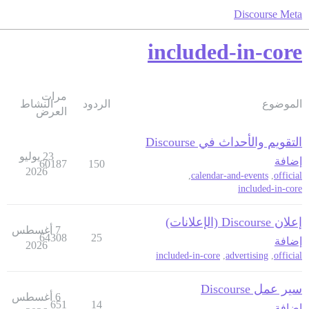
Discourse Meta
included-in-core
مرات
الموضوع
الردود
النشاط
العرض
التقويم والأحداث في Discourse
23 يوليو
إضافة
60187
150
2026
,
calendar-and-events
,
official
included-in-core
إعلان Discourse (الإعلانات)
7 أغسطس
64308
25
إضافة
2026
included-in-core
,
advertising
,
official
سير عمل Discourse
6 أغسطس
651
14
إضافة