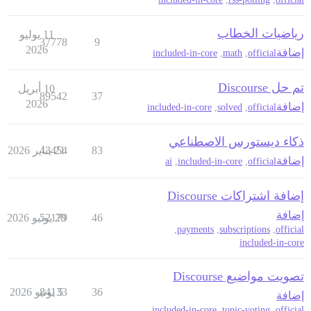
رياضيات الخطاب
11 يوليو
37778
9
2026
إضافة
included-in-core
,
math
,
official
تم حل Discourse
10 أبريل
89542
37
2026
إضافة
included-in-core
,
solved
,
official
ذكاء ديستورس الاصطناعي
83
21 يناير 2026
43454
إضافة
ai
,
included-in-core
,
official
إضافة اشتراكات Discourse
إضافة
46
20 يونيو 2026
52179
,
payments
,
subscriptions
,
official
included-in-core
تصويت مواضيع Discourse
36
5 يونيو 2026
84133
إضافة
included-in-core
,
topic-voting
,
official