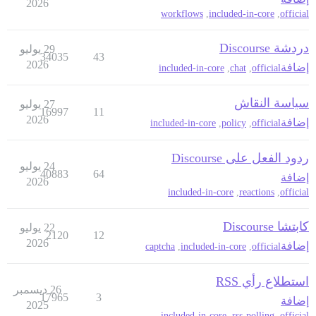
2026
workflows
,
included-in-core
,
official
دردشة Discourse
29 يوليو
34035
43
2026
إضافة
included-in-core
,
chat
,
official
سياسة النقاش
27 يوليو
16997
11
2026
إضافة
included-in-core
,
policy
,
official
ردود الفعل على Discourse
24 يوليو
40883
64
إضافة
2026
included-in-core
,
reactions
,
official
كابتشا Discourse
22 يوليو
2120
12
2026
إضافة
captcha
,
included-in-core
,
official
استطلاع رأي RSS
26 ديسمبر
17965
3
إضافة
2025
included-in-core
,
rss-polling
,
official