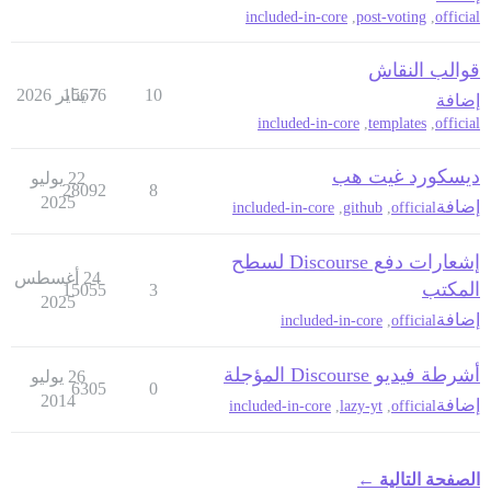
included-in-core
,
post-voting
,
official
قوالب النقاش
10
7 يناير 2026
15676
إضافة
included-in-core
,
templates
,
official
ديسكورد غيت هب
22 يوليو
28092
8
2025
إضافة
included-in-core
,
github
,
official
إشعارات دفع Discourse لسطح
24 أغسطس
المكتب
15055
3
2025
إضافة
included-in-core
,
official
أشرطة فيديو Discourse المؤجلة
26 يوليو
6305
0
2014
إضافة
included-in-core
,
lazy-yt
,
official
الصفحة التالية ←