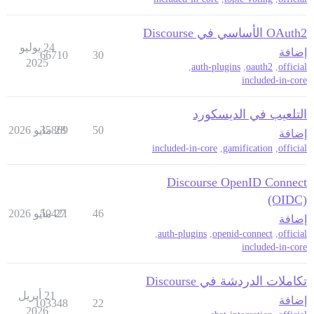
OAuth2 الأساسي في Discourse
24 يوليو
إضافة
66710
30
2025
,
auth-plugins
,
oauth2
,
official
included-in-core
التلعيب في الديسكورد
50
28 مايو 2026
35869
إضافة
included-in-core
,
gamification
,
official
Discourse OpenID Connect
(OIDC)
46
27 مايو 2026
50421
إضافة
,
auth-plugins
,
openid-connect
,
official
included-in-core
تكاملات الدردشة في Discourse
21 أبريل
إضافة
103348
22
2026