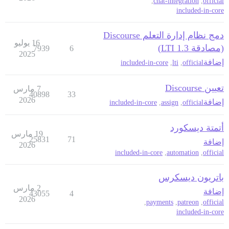
,
chat-integration
,
official
included-in-core
دمج نظام إدارة التعلم Discourse
16 يوليو
(مصادقة LTI 1.3)
7939
6
2025
إضافة
included-in-core
,
lti
,
official
تعيين Discourse
7 مارس
40898
33
2026
إضافة
included-in-core
,
assign
,
official
أتمتة ديسكورد
19 مارس
25831
71
إضافة
2026
included-in-core
,
automation
,
official
باتريون ديسكرس
2 مارس
إضافة
43055
4
2026
,
payments
,
patreon
,
official
included-in-core