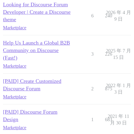
Looking for Discourse Forum
Developer | Create a Discourse
2026 年 4 月
6
240
theme
9 日
Marketplace
Help Us Launch a Global B2B
Community on Discourse
2025 年 7 月
3
226
(Fast!)
15 日
Marketplace
[PAID] Create Customized
2022 年 1 月
Discourse Forum
2
875
3 日
Marketplace
[PAID] Discourse Forum
2021 年 11
Design
1
683
月 30 日
Marketplace