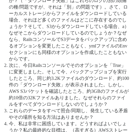
か？（「ダウンロード失敗」はこれらのログの別の頭痛
の種/問題ですが、それは「別」の問題です）。さて、ロ
ーカルストレージからファイルをダウンロードしている
場合、それほど多くのファイルはどこに存在するのでし
ょうか？そして、S3からダウンロードしている場合、a）
なぜそこからダウンロードしているのでしょうか？なぜ
なら、RailsコンソールでS3データをバックアップに含め
るオプションを変更したこともなく、ymlファイルのEnv
セクションにも同様のオプションを作成したこともない
からです。
次に、今日Railsコンソールでそのオプションを「True」
に変更しました。そして今、バックアップジョブを実行
したところ、同じ約3.2Kファイルのダウンロード、約100
件の「ダウンロード失敗」が表示されました。しかし、
AWS S3バケットを確認したところ、約3GBのファイルが
約10倍の32Kファイルありました。なぜそれらのファイ
ルをすべてダウンロードしないのでしょうか？
これらのデータをすべて照合/同期し、発生している矛盾
やその場所を知る方法はありませんか？
今、私は非常に困惑しています。どうすればよいでしょ
うか？私の最終的な目標は、（高すぎる）AWSストレー