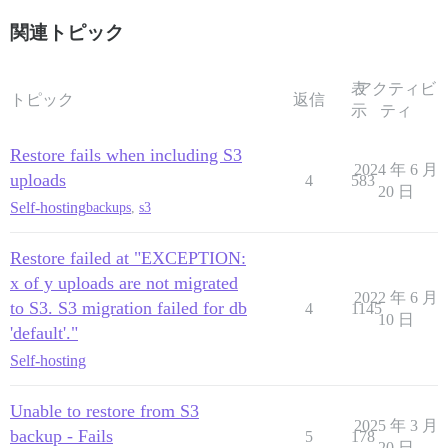
関連トピック
表
アクティビ
トピック
返信
示
ティ
Restore fails when including S3
2024 年 6 月
uploads
4
583
20 日
Self-hosting
backups
,
s3
Restore failed at "EXCEPTION:
x of y uploads are not migrated
2022 年 6 月
to S3. S3 migration failed for db
4
1145
10 日
'default'."
Self-hosting
Unable to restore from S3
2025 年 3 月
backup - Fails
5
178
20 日