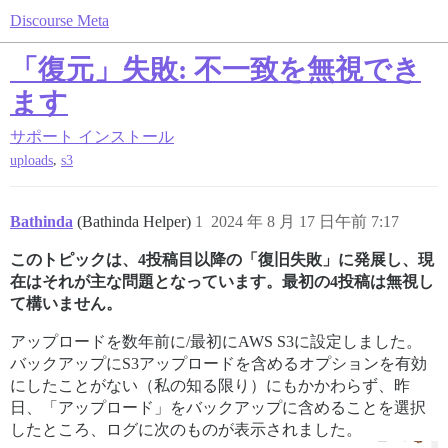
Discourse Meta
「復元」失敗: 不一致を無視でき
ます
サポート
インストール
,
uploads
s3
Bathinda
(Bathinda Helper)
1
2024 年 8 月 17 日午前 7:17
このトピックは、4投稿目以降の「復旧失敗」に発展し、現
在はそれが主な問題となっています。最初の4投稿は無視し
て構いません。
アップロードを数年前に/最初にAWS S3に設定しました。
バックアップにS3アップロードを含めるオプションを有効
にしたことがない（私の知る限り）にもかかわらず、昨
日、「アップロード」をバックアップに含めることを選択
したところ、ログに次のものが表示されました。