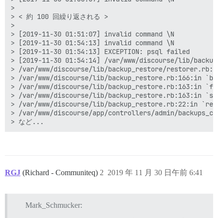
> 

> < 約 100 回繰り返される >

> 

> [2019-11-30 01:51:07] invalid command \N

> [2019-11-30 01:54:13] invalid command \N

> [2019-11-30 01:54:13] EXCEPTION: psql failed

> [2019-11-30 01:54:14] /var/www/discourse/lib/backup
> /var/www/discourse/lib/backup_restore/restorer.rb:75
> /var/www/discourse/lib/backup_restore.rb:166:in `blo
> /var/www/discourse/lib/backup_restore.rb:163:in `for
> /var/www/discourse/lib/backup_restore.rb:163:in `sta
> /var/www/discourse/lib/backup_restore.rb:22:in `rest
> /var/www/discourse/app/controllers/admin/backups_co
RGJ
(Richard - Communiteq)
2
2019 年 11 月 30 日午前 6:41
Mark_Schmucker: