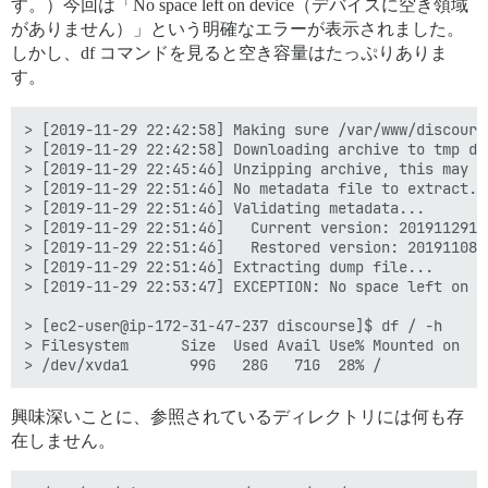
す。）今回は「No space left on device（デバイスに空き領域
がありません）」という明確なエラーが表示されました。
しかし、df コマンドを見ると空き容量はたっぷりありま
す。
> [2019-11-29 22:42:58] Making sure /var/www/discours
> [2019-11-29 22:42:58] Downloading archive to tmp dir
> [2019-11-29 22:45:46] Unzipping archive, this may ta
> [2019-11-29 22:51:46] No metadata file to extract.

> [2019-11-29 22:51:46] Validating metadata...

> [2019-11-29 22:51:46]   Current version: 20191129144
> [2019-11-29 22:51:46]   Restored version: 2019110800
> [2019-11-29 22:51:46] Extracting dump file...

> [2019-11-29 22:53:47] EXCEPTION: No space left on d
> [ec2-user@ip-172-31-47-237 discourse]$ df / -h

> Filesystem      Size  Used Avail Use% Mounted on

興味深いことに、参照されているディレクトリには何も存
在しません。