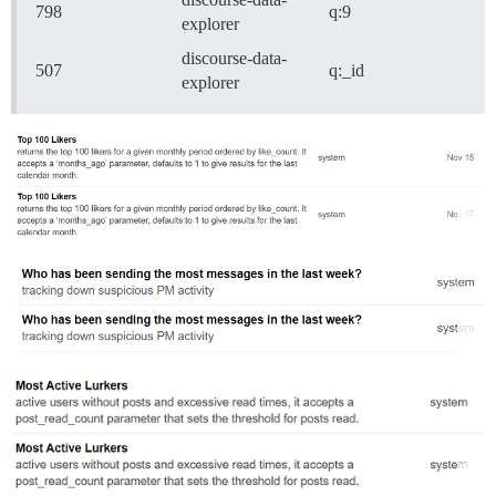
798
q:9
explorer
discourse-data-
507
q:_id
explorer