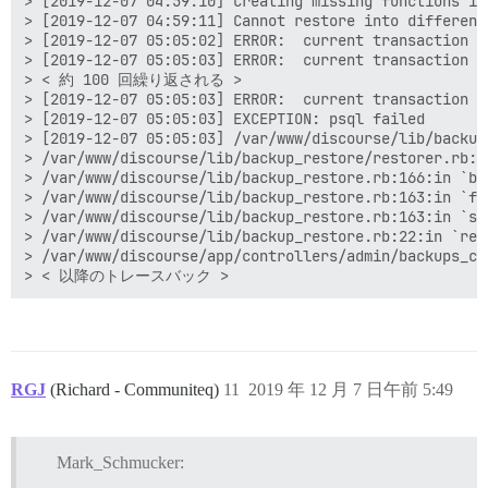
> [2019-12-07 04:59:10] Creating missing functions in
> [2019-12-07 04:59:11] Cannot restore into different
> [2019-12-07 05:05:02] ERROR:  current transaction i
> [2019-12-07 05:05:03] ERROR:  current transaction i
> < 約 100 回繰り返される >

> [2019-12-07 05:05:03] ERROR:  current transaction i
> [2019-12-07 05:05:03] EXCEPTION: psql failed

> [2019-12-07 05:05:03] /var/www/discourse/lib/backup
> /var/www/discourse/lib/backup_restore/restorer.rb:75
> /var/www/discourse/lib/backup_restore.rb:166:in `blo
> /var/www/discourse/lib/backup_restore.rb:163:in `for
> /var/www/discourse/lib/backup_restore.rb:163:in `sta
> /var/www/discourse/lib/backup_restore.rb:22:in `rest
> /var/www/discourse/app/controllers/admin/backups_co
> < 以降のトレースバック >
RGJ
(Richard - Communiteq)
11
2019 年 12 月 7 日午前 5:49
Mark_Schmucker: