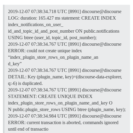
2019-12-07 07:38:34.718 UTC [8991] discourse@discourse
LOG: duration: 165.427 ms statement: CREATE INDEX
index_notifications_on_user_
id_and_topic_id_and_post_number ON public.notifications
USING btree (user_id, topic_id, post_number);
2019-12-07 07:38:34.767 UTC [8991] discourse@discourse
ERROR: could not create unique index
“index_plugin_store_rows_on_plugin_name_an
d_key”
2019-12-07 07:38:34.767 UTC [8991] discourse@discourse
DETAIL: Key (plugin_name, key)=(discourse-data-explorer,
q:-6) is duplicated.
2019-12-07 07:38:34.767 UTC [8991] discourse@discourse
STATEMENT: CREATE UNIQUE INDEX
index_plugin_store_rows_on_plugin_name_and_key O
N public.plugin_store_rows USING btree (plugin_name, key);
2019-12-07 07:38:34.984 UTC [8991] discourse@discourse
ERROR: current transaction is aborted, commands ignored
until end of transactio