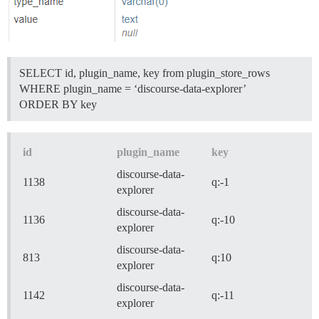
SELECT id, plugin_name, key from plugin_store_rows
WHERE plugin_name = ‘discourse-data-explorer’
ORDER BY key
id
plugin_name
key
discourse-data-
1138
q:-1
explorer
discourse-data-
1136
q:-10
explorer
discourse-data-
813
q:10
explorer
discourse-data-
1142
q:-11
explorer