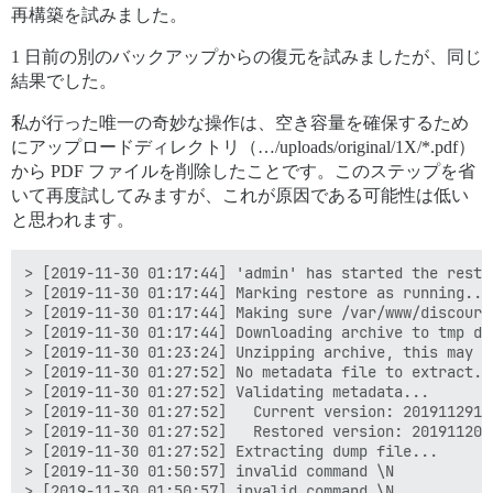
再構築を試みました。
1 日前の別のバックアップからの復元を試みましたが、同じ
結果でした。
私が行った唯一の奇妙な操作は、空き容量を確保するため
にアップロードディレクトリ（…/uploads/original/1X/*.pdf）
から PDF ファイルを削除したことです。このステップを省
いて再度試してみますが、これが原因である可能性は低い
と思われます。
> [2019-11-30 01:17:44] 'admin' has started the restor
> [2019-11-30 01:17:44] Marking restore as running...

> [2019-11-30 01:17:44] Making sure /var/www/discours
> [2019-11-30 01:17:44] Downloading archive to tmp dir
> [2019-11-30 01:23:24] Unzipping archive, this may ta
> [2019-11-30 01:27:52] No metadata file to extract.

> [2019-11-30 01:27:52] Validating metadata...

> [2019-11-30 01:27:52]   Current version: 20191129144
> [2019-11-30 01:27:52]   Restored version: 2019112001
> [2019-11-30 01:27:52] Extracting dump file...

> [2019-11-30 01:50:57] invalid command \N

> [2019-11-30 01:50:57] invalid command \N
