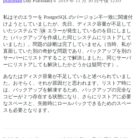
pfaffman
(Jay Pfaffman)
4
2019 年 11 月 30 日午後 12:05
私はそのエラーを PostgreSQL のバージョン不一致に関連付
けようとしていましたが、先日、ディスク容量が不足して
いたシステムで
\N
エラーが発生しているのを目にしまし
た（バックアップを作成した同じシステムにリストアして
いました）。問題の診断は完了していません（当時、私が
直面していた別の奇妙な問題であり、バックアップを別の
サーバーにリストアすることで解決しました。同じサーバ
ーにリストアしても解決したかどうかは疑問です）。
あなたはディスク容量が不足していると述べられていまし
た。おそらく、それが原因だと思われます。リストア時に
は、バックアップを解凍するため、バックアップの完全な
コピーが 2 つ存在する状態になり、さらにリストアに必要
なスペースと、失敗時にロールバックできるためのスペー
スも必要となります。