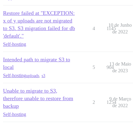
Restore failed at "EXCEPTION:
x of y uploads are not migrated
10 de Junho
to S3. S3 migration failed for db
4
1145
de 2022
'default'."
Self-hosting
Intended path to migrate S3 to
13 de Maio
local
5
904
de 2023
Self-hosting
uploads
,
s3
Unable to migrate to S3,
therefore unable to restore from
9 de Março
2
1254
backup
de 2022
Self-hosting