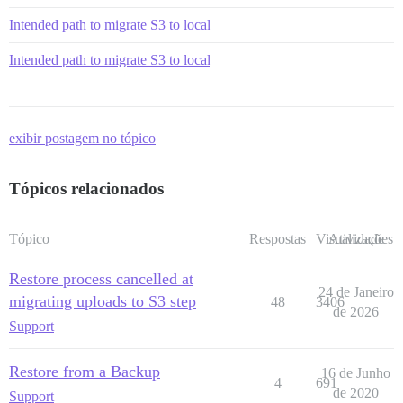
Intended path to migrate S3 to local
Intended path to migrate S3 to local
exibir postagem no tópico
Tópicos relacionados
Tópico
Respostas
Visualizações
Atividade
Restore process cancelled at
24 de Janeiro
migrating uploads to S3 step
48
3406
de 2026
Support
Restore from a Backup
16 de Junho
4
691
de 2020
Support