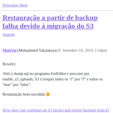
Discourse Meta
Restauração a partir de backup
falha devido à migração do S3
Suporte
MuhYal
(Muhammed Yalçınkaya)
8
Setembro 10, 2019, 1:18pm
Resolvi;
Abri o dump.sql no programa EmEditor e procurei por
enable_s3_uploads, S3 e troquei todos os “t” por “f” e todos os
“true” por “false”.
Restauração bem-sucedida
How does one configure an S3 bucket and restore backups from it?