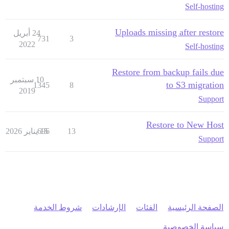
Self-hosting
Uploads missing after restore
24 أبريل
731
3
2022
Self-hosting
Restore from backup fails due
10 سبتمبر
to S3 migration
1345
8
2019
Support
Restore to New Host
13
15 يناير 2026
696
Support
الصفحة الرئيسية
الفئات
الإرشادات
شروط الخدمة
سياسة الخصوصية