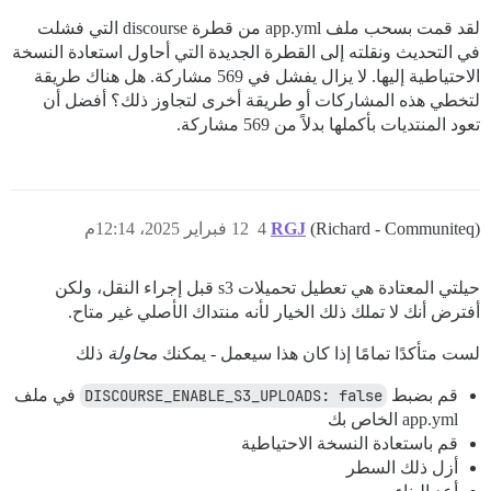
لقد قمت بسحب ملف app.yml من قطرة discourse التي فشلت
في التحديث ونقلته إلى القطرة الجديدة التي أحاول استعادة النسخة
الاحتياطية إليها. لا يزال يفشل في 569 مشاركة. هل هناك طريقة
لتخطي هذه المشاركات أو طريقة أخرى لتجاوز ذلك؟ أفضل أن
تعود المنتديات بأكملها بدلاً من 569 مشاركة.
(Richard - Communiteq)
RGJ
4
12 فبراير 2025، 12:14م
حيلتي المعتادة هي تعطيل تحميلات s3 قبل إجراء النقل، ولكن
أفترض أنك لا تملك ذلك الخيار لأنه منتداك الأصلي غير متاح.
لست متأكدًا تمامًا إذا كان هذا سيعمل - يمكنك
محاولة
ذلك
قم بضبط
DISCOURSE_ENABLE_S3_UPLOADS: false
في ملف
app.yml الخاص بك
قم باستعادة النسخة الاحتياطية
أزل ذلك السطر