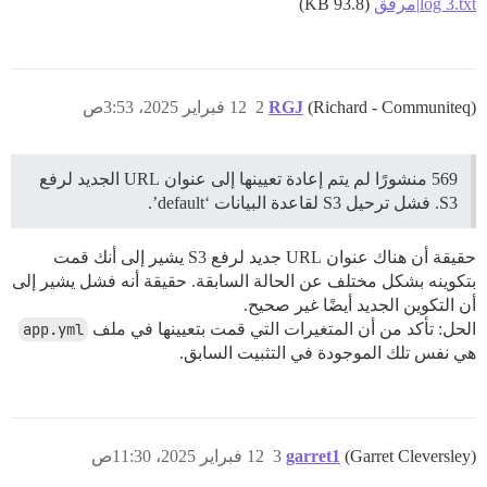
log 3.txt|مرفق
(93.8 KB)
(Richard - Communiteq)
RGJ
2
12 فبراير 2025، 3:53ص
569 منشورًا لم يتم إعادة تعيينها إلى عنوان URL الجديد لرفع
S3. فشل ترحيل S3 لقاعدة البيانات ‘default’.
حقيقة أن هناك عنوان URL جديد لرفع S3 يشير إلى أنك قمت
بتكوينه بشكل مختلف عن الحالة السابقة. حقيقة أنه فشل يشير إلى
أن التكوين الجديد أيضًا غير صحيح.
الحل: تأكد من أن المتغيرات التي قمت بتعيينها في ملف
app.yml
هي نفس تلك الموجودة في التثبيت السابق.
(Garret Cleversley)
garret1
3
12 فبراير 2025، 11:30ص