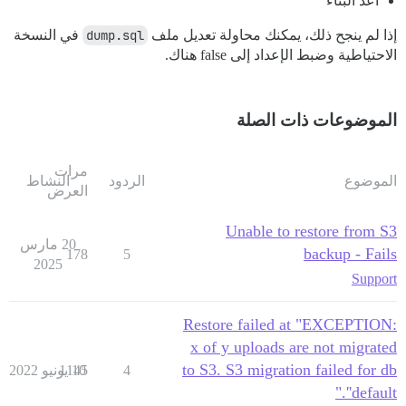
أعد البناء
إذا لم ينجح ذلك، يمكنك محاولة تعديل ملف
dump.sql
في النسخة
الاحتياطية وضبط الإعداد إلى false هناك.
الموضوعات ذات الصلة
مرات
الموضوع
الردود
النشاط
العرض
Unable to restore from S3
20 مارس
backup - Fails
178
5
2025
Support
Restore failed at "EXCEPTION:
x of y uploads are not migrated
to S3. S3 migration failed for db
4
10 يونيو 2022
1145
'default'."