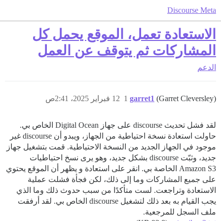
Discourse Meta
الاستعادة تعمل، الموقع يحمل كل
المشاركات ثم يتوقف عن العمل
الدعم
(Garret Cleversley)
garret1
1
12 فبراير 2025، 2:41ص
لقد فشل تحديث discourse على جهاز Digital Ocean الخاص بي.
حاولت استعادة نسخة احتياطية من الجهاز، ويبدو أن discourse غير
موجود في الجهاز الجديد من النسخة الاحتياطية. قمت بتشغيل جهاز
جديد، وثبّت discourse بشكل جديد، وهو يرى نسخ احتياطيات
Amazon S3 الخاصة بي. انقر على استعادة و يظهر أن الموقع يحتوي
على جميع المشاركات وما إلى ذلك، لكن فجأة فشلت عملية
الاستعادة وتراجعت. لست متأكدًا من سبب حدوث ذلك وما الذي
يجب القيام به بعد ذلك لتشغيل discourse الخاص بي. لقد أرفقت
ملف السجل للمرجعية.