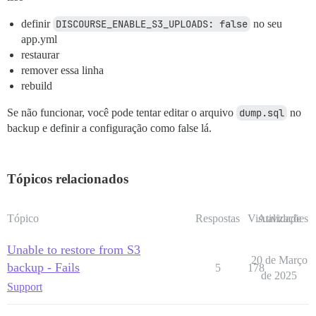
definir
DISCOURSE_ENABLE_S3_UPLOADS: false
no seu
app.yml
restaurar
remover essa linha
rebuild
Se não funcionar, você pode tentar editar o arquivo
dump.sql
no
backup e definir a configuração como false lá.
Tópicos relacionados
Tópico
Respostas
Visualizações
Atividade
Unable to restore from S3
20 de Março
backup - Fails
5
178
de 2025
Support