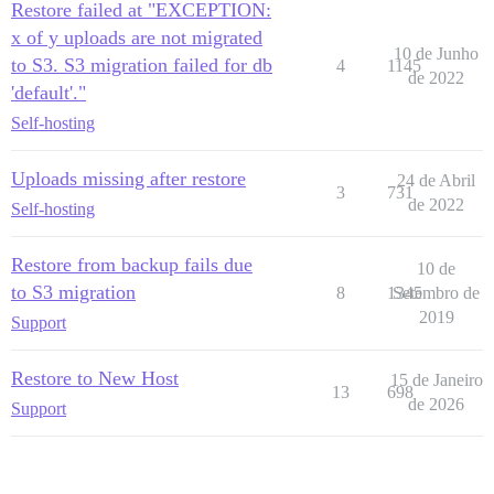
Restore failed at "EXCEPTION:
x of y uploads are not migrated
10 de Junho
to S3. S3 migration failed for db
4
1145
de 2022
'default'."
Self-hosting
Uploads missing after restore
24 de Abril
3
731
de 2022
Self-hosting
Restore from backup fails due
10 de
to S3 migration
8
1345
Setembro de
2019
Support
Restore to New Host
15 de Janeiro
13
698
de 2026
Support