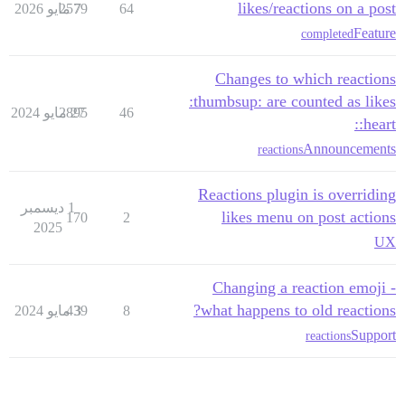
likes/reactions on a post
64
7 مايو 2026
2579
Feature
completed
Changes to which reactions
:thumbsup: are counted as likes
46
27 مايو 2024
2895
:heart:
Announcements
reactions
Reactions plugin is overriding
1 ديسمبر
likes menu on post actions
170
2
2025
UX
Changing a reaction emoji -
what happens to old reactions?
8
3 مايو 2024
439
Support
reactions