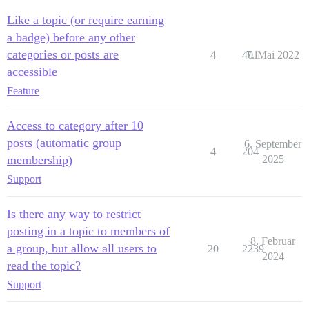
Like a topic (or require earning
a badge) before any other
categories or posts are
4
401
7. Mai 2022
accessible
Feature
Access to category after 10
posts (automatic group
6. September
4
204
membership)
2025
Support
Is there any way to restrict
posting in a topic to members of
8. Februar
a group, but allow all users to
20
2239
2024
read the topic?
Support