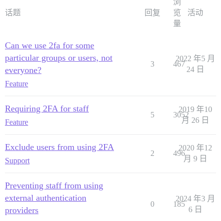
浏
话题
回复
览
活动
量
Can we use 2fa for some
particular groups or users, not
2022 年5 月
3
467
everyone?
24 日
Feature
Requiring 2FA for staff
2019 年10
5
3052
月 26 日
Feature
Exclude users from using 2FA
2020 年12
2
496
月 9 日
Support
Preventing staff from using
external authentication
2024 年3 月
0
185
providers
6 日