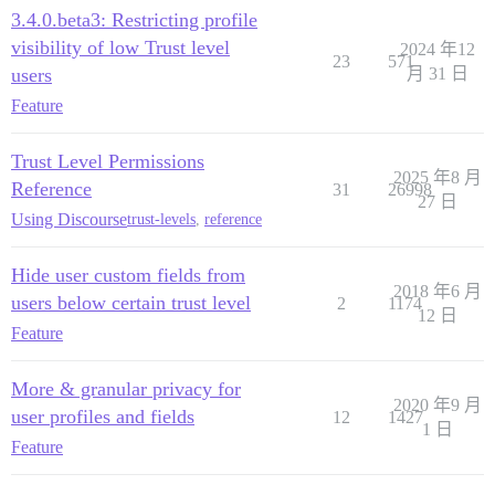
3.4.0.beta3: Restricting profile
visibility of low Trust level
2024 年12
23
571
users
月 31 日
Feature
Trust Level Permissions
2025 年8 月
Reference
31
26998
27 日
Using Discourse
trust-levels
,
reference
Hide user custom fields from
2018 年6 月
users below certain trust level
2
1174
12 日
Feature
More & granular privacy for
2020 年9 月
user profiles and fields
12
1427
1 日
Feature