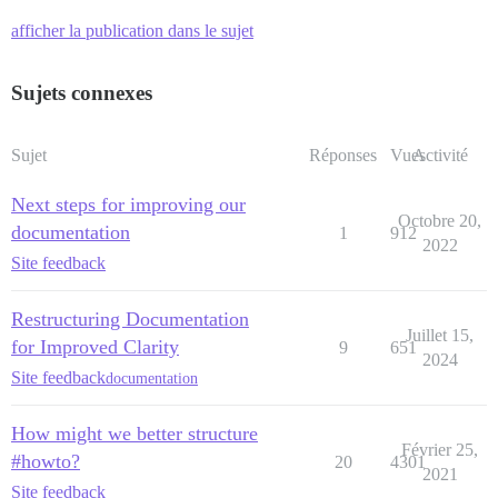
afficher la publication dans le sujet
Sujets connexes
Sujet
Réponses
Vues
Activité
Next steps for improving our
Octobre 20,
documentation
1
912
2022
Site feedback
Restructuring Documentation
Juillet 15,
for Improved Clarity
9
651
2024
Site feedback
documentation
How might we better structure
Février 25,
#howto?
20
4301
2021
Site feedback