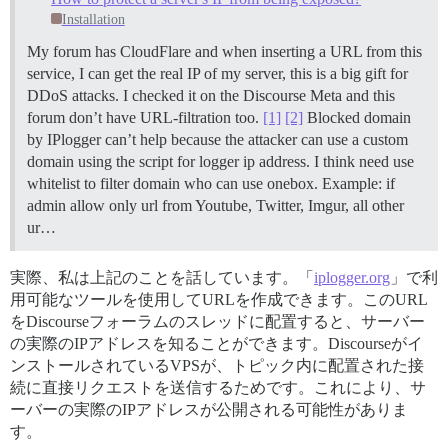
Installation
My forum has CloudFlare and when inserting a URL from this
service, I can get the real IP of my server, this is a big gift for
DDoS attacks. I checked it on the Discourse Meta and this
forum don’t have URL-filtration too.
[1]
[2]
Blocked domain
by IPlogger can’t help because the attacker can use a custom
domain using the script for logger ip address. I think need use
whitelist to filter domain who can use onebox. Example: if
admin allow only url from Youtube, Twitter, Imgur, all other
ur…
実際、私は上記のことを話しています。「
iplogger.org
」で利
用可能なツールを使用してURLを作成できます。このURL
をDiscourseフォーラムのスレッドに配置すると、サーバー
の実際のIPアドレスを知ることができます。Discourseがイ
ンストールされているVPSが、トピック内に配置された接
続に直接リクエストを送信するためです。これにより、サ
ーバーの実際のIPアドレスが公開される可能性がありま
す。