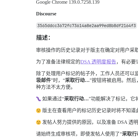
Google Chrome 139.0.7258.139
Discourse
3565ddcc3672fc73614a8e2aa99ed8b8df2164f3
描述：
审核操作的历史记录对于版主在确定对用户采
为了准备法律规定的
DSA 透明度报告
，有必要
除了处理用户标记的帖子外，工作人员还可以
圾邮件
”时，“
采取行动…
”按钮将被启用。然
种方法不太方便。
如果通过“
采取行动…
”功能解决了标记，它
版主在查看用户的标记历史记录时将不知道
发帖人努力提供的原因，以及准备 DSA 
请始终生成审核项，即使发帖人使用了“
采取行