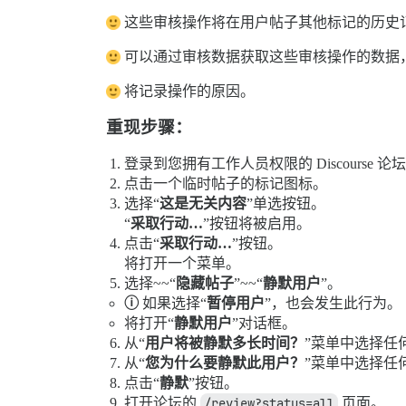
这些审核操作将在用户帖子其他标记的历史
可以通过审核数据获取这些审核操作的数据，
将记录操作的原因。
重现步骤：
登录到您拥有工作人员权限的 Discourse 论
点击一个临时帖子的标记图标。
选择“
这是无关内容
”单选按钮。
“
采取行动…
”按钮将被启用。
点击“
采取行动…
”按钮。
将打开一个菜单。
选择~~“
隐藏帖子
”~~“
静默用户
”。
ⓘ
如果选择“
暂停用户
”，也会发生此行为。
将打开“
静默用户
”对话框。
从“
用户将被静默多长时间？
”菜单中选择任
从“
您为什么要静默此用户？
”菜单中选择任
点击“
静默
”按钮。
打开论坛的
/review?status=all
页面。