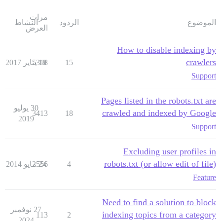
مرات
الموضوع
الردود
النشاط
العرض
How to disable indexing by
crawlers
15
18 يناير 2017
5318
Support
Pages listed in the robots.txt are
30 يوليو
crawled and indexed by Google
3413
18
2019
Support
Excluding user profiles in
robots.txt (or allow edit of file)
4
24 مايو 2014
2556
Feature
Need to find a solution to block
27 نوفمبر
indexing topics from a category
113
2
2024