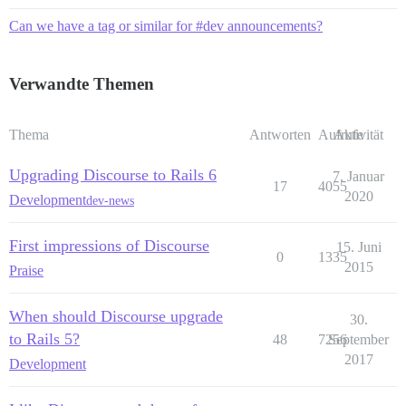
Can we have a tag or similar for #dev announcements?
Verwandte Themen
Thema
Antworten
Aufrufe
Aktivität
Upgrading Discourse to Rails 6
7. Januar
17
4055
2020
Development
dev-news
First impressions of Discourse
15. Juni
0
1335
2015
Praise
When should Discourse upgrade
30.
to Rails 5?
48
7256
September
2017
Development