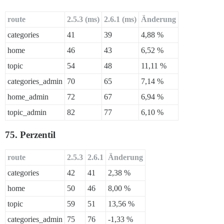
route
2.5.3 (ms)
2.6.1 (ms)
Änderung
categories
41
39
4,88 %
home
46
43
6,52 %
topic
54
48
11,11 %
categories_admin
70
65
7,14 %
home_admin
72
67
6,94 %
topic_admin
82
77
6,10 %
75. Perzentil
route
2.5.3
2.6.1
Änderung
categories
42
41
2,38 %
home
50
46
8,00 %
topic
59
51
13,56 %
categories_admin
75
76
-1,33 %