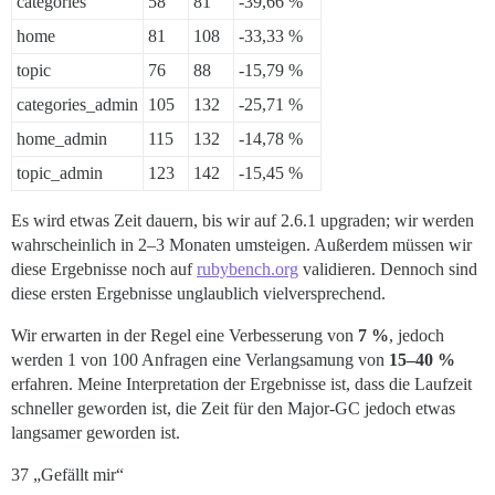
categories
58
81
-39,66 %
home
81
108
-33,33 %
topic
76
88
-15,79 %
categories_admin
105
132
-25,71 %
home_admin
115
132
-14,78 %
topic_admin
123
142
-15,45 %
Es wird etwas Zeit dauern, bis wir auf 2.6.1 upgraden; wir werden
wahrscheinlich in 2–3 Monaten umsteigen. Außerdem müssen wir
diese Ergebnisse noch auf
rubybench.org
validieren. Dennoch sind
diese ersten Ergebnisse unglaublich vielversprechend.
Wir erwarten in der Regel eine Verbesserung von
7 %
, jedoch
werden 1 von 100 Anfragen eine Verlangsamung von
15–40 %
erfahren. Meine Interpretation der Ergebnisse ist, dass die Laufzeit
schneller geworden ist, die Zeit für den Major-GC jedoch etwas
langsamer geworden ist.
37 „Gefällt mir“