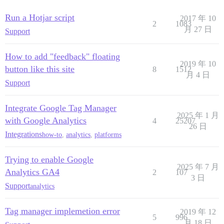
Run a Hotjar script
2017 年 10
2
1083
月 27 日
Support
How to add "feedback" floating
2019 年 10
button like this site
8
1512
月 4 日
Support
Integrate Google Tag Manager
2025 年 1 月
with Google Analytics
4
25207
26 日
Integrations
how-to
,
analytics
,
platforms
Trying to enable Google
2025 年 7 月
Analytics GA4
2
107
3 日
Support
analytics
Tag manager implemetion error
2019 年 12
5
996
月 18 日