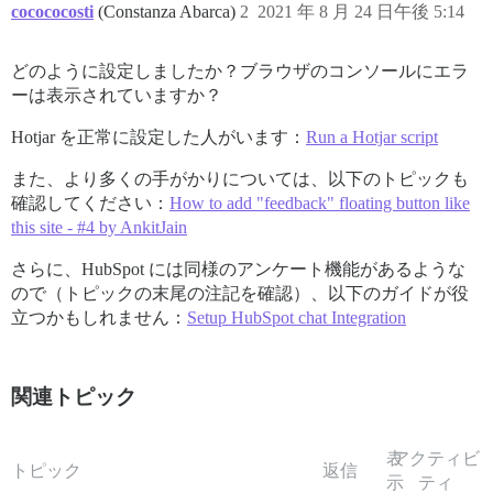
cocococosti
(Constanza Abarca)
2
2021 年 8 月 24 日午後 5:14
どのように設定しましたか？ブラウザのコンソールにエラ
ーは表示されていますか？
Hotjar を正常に設定した人がいます：
Run a Hotjar script
また、より多くの手がかりについては、以下のトピックも
確認してください：
How to add "feedback" floating button like
this site - #4 by AnkitJain
さらに、HubSpot には同様のアンケート機能があるような
ので（トピックの末尾の注記を確認）、以下のガイドが役
立つかもしれません：
Setup HubSpot chat Integration
関連トピック
表
アクティビ
トピック
返信
示
ティ