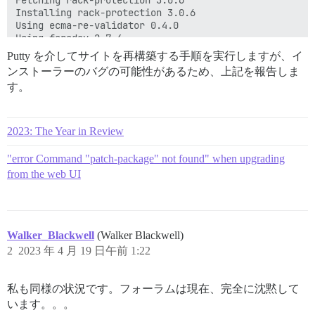
Fetching rack-protection 3.0.6

Installing rack-protection 3.0.6

Using ecma-re-validator 0.4.0

Using faraday 2.7.4

Using image_optim 0.31.3

Putty を介してサイトを再構築する手順を実行しますが、イ
Using logstash-logger 0.26.1

ンストーラーのバグの可能性があるため、上記を報告しま
Using mini_racer 0.6.3

す。
Using mini_suffix 0.3.3

Using omniauth 1.9.2

Using uglifier 4.2.0

Using web-push 3.0.0

2023: The Year in Review
Using sidekiq 6.5.8

Using redis-namespace 1.10.0

"error Command "patch-package" not found" when upgrading
Using net-http 0.3.2

from the web UI
Using oauth-tty 1.0.5

Using snaky_hash 2.0.1

Using activesupport 7.0.4.3

Fetching sass-embedded 1.62.0 (x86_64-linux-gnu)

Installing sass-embedded 1.62.0 (x86_64-linux-gnu)

Walker_Blackwell
(Walker Blackwell)
Using rqrcode 2.1.2

2
2023 年 4 月 19 日午前 1:22
Using rss 0.2.9

Fetching tzinfo-data 1.2023.3

Installing tzinfo-data 1.2023.3

私も同様の状況です。フォーラムは現在、完全に沈黙して
Using unf 0.1.4

Using unicorn 6.1.0

います。。。