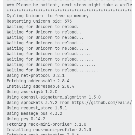
*** Please be patient, next steps might take a while *
******************************************************
Cycling Unicorn, to free up memory

Restarting unicorn pid: 575

Waiting for Unicorn to reload.

Waiting for Unicorn to reload..

Waiting for Unicorn to reload...

Waiting for Unicorn to reload....

Waiting for Unicorn to reload.....

Waiting for Unicorn to reload......

Waiting for Unicorn to reload.......

Waiting for Unicorn to reload........

Waiting for Unicorn to reload.........

Using net-protocol 0.2.1

Fetching addressable 2.8.4

Installing addressable 2.8.4

Using aws-sigv4 1.5.0

Using openssl-signature_algorithm 1.3.0

Using sprockets 3.7.2 from https://github.com/rails/s
Using request_store 1.5.1

Using message_bus 4.3.2

Using pry 0.14.2

Fetching rack-mini-profiler 3.1.0

Installing rack-mini-profiler 3.1.0
