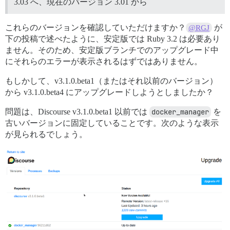
3.03 へ、現在のバージョン 3.01 から
/var/www/discourse/vendor/bundle/ruby/3.1.0/gems/rail
/var/www/discourse/vendor/bundle/ruby/3.1.0/gems/rail
/var/www/discourse/vendor/bundle/ruby/3.1.0/gems/rail
これらのバージョンを確認していただけますか？
が
@RGJ
/var/www/discourse/vendor/bundle/ruby/3.1.0/gems/boot
下の投稿で述べたように、安定版では Ruby 3.2 は必要あり
/var/www/discourse/vendor/bundle/ruby/3.1.0/gems/boot
ません。そのため、安定版ブランチでのアップグレード中
bin/rails:18:in `<main>'

にそれらのエラーが表示されるはずではありません。
もしかして、v3.1.0.beta1（またはそれ以前のバージョン）
から v3.1.0.beta4 にアップグレードしようとしましたか？
問題は、Discourse v3.1.0.beta1 以前では
docker_manager
を
古いバージョンに固定していることです。次のような表示
が見られるでしょう。