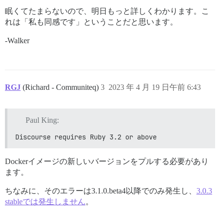
Fetching loofah 2.20.0

Installing loofah 2.20.0

眠くてたまらないので、明日もっと詳しくわかります。こ
Using ruby-readability 0.7.0

れは「私も同感です」ということだと思います。
Using sanitize 6.0.1

Using net-imap 0.3.4

-Walker
Using net-pop 0.1.2

Using net-smtp 0.3.3

Using css_parser 1.14.0

Using aws-sdk-core 3.130.2

Using cose 1.3.0

RGJ
(Richard - Communiteq)
3
2023 年 4 月 19 日午前 6:43
Using pry-byebug 3.10.1

Using pry-rails 0.3.9

Using json_schemer 0.2.23

Using faraday-retry 2.1.0

Paul King:
Using oauth2 1.4.11

Using rtlcss 0.2.0

Discourse requires Ruby 3.2 or above
Using rails-dom-testing 2.0.3

Using globalid 1.1.0

Using activemodel 7.0.4.3

Dockerイメージの新しいバージョンをプルする必要があり
Using mini_scheduler 0.15.0

ます。
Using oauth 1.1.0

Using dartsass-ruby 3.0.1

ちなみに、そのエラーは3.1.0.beta4以降でのみ発生し、
3.0.3
Using rails-html-sanitizer 1.5.0

stableでは発生しません
。
Fetching mail 2.8.1

Installing mail 2.8.1
