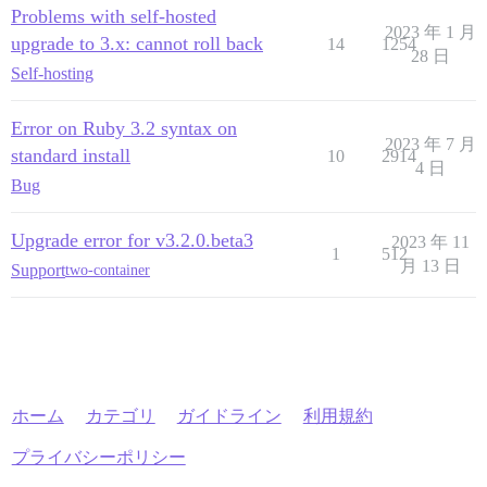
Problems with self-hosted
2023 年 1 月
upgrade to 3.x: cannot roll back
14
1254
28 日
Self-hosting
Error on Ruby 3.2 syntax on
2023 年 7 月
standard install
10
2914
4 日
Bug
Upgrade error for v3.2.0.beta3
2023 年 11
1
512
月 13 日
Support
two-container
ホーム
カテゴリ
ガイドライン
利用規約
プライバシーポリシー