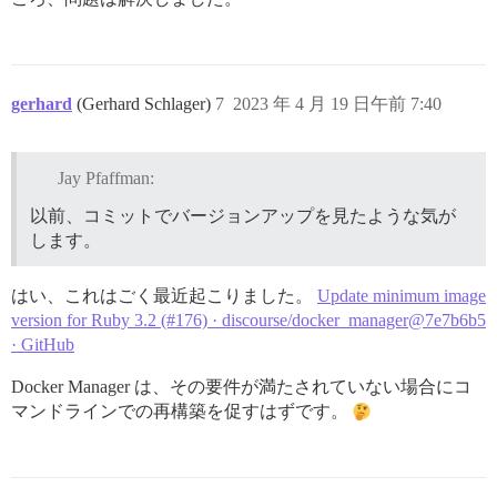
Installing puma 6.2.2 with native extensions

Using bootsnap 1.16.0

Using rbtrace 0.4.14

Bundle complete! 136 Gemfile dependencies, 174 gems no
Gems in the groups 'test' and 'development' were not i
gerhard
(Gerhard Schlager)
7
2023 年 4 月 19 日午前 7:40
Bundled gems are installed into `./vendor/bundle`

$ yarn install --production

yarn install v1.22.19

[1/5] Validating package.json...

Jay Pfaffman:
[2/5] Resolving packages...

[3/5] Fetching packages...

以前、コミットでバージョンアップを見たような気が
[4/5] Linking dependencies...

します。
warning " > @mixer/parallel-prettier@2.0.3" has unmet
warning "eslint-config-discourse > eslint-plugin-loda
[5/5] Building fresh packages...

はい、これはごく最近起こりました。
Update minimum image
$ yarn --cwd app/assets/javascripts $(node -e 'if(JSO
version for Ruby 3.2 (#176) · discourse/docker_manager@7e7b6b5
yarn install v1.22.19

· GitHub
[1/4] Resolving packages...

[2/4] Fetching packages...

[3/4] Linking dependencies...

Docker Manager は、その要件が満たされていない場合にコ
warning " > babel-plugin-debug-macros@0.4.0-pre1" has
マンドラインでの再構築を促すはずです。
warning "workspace-aggregator-61483bea-5d74-44aa-a245
warning "workspace-aggregator-61483bea-5d74-44aa-a245
warning "workspace-aggregator-61483bea-5d74-44aa-a245
[4/4] Building fresh packages...
