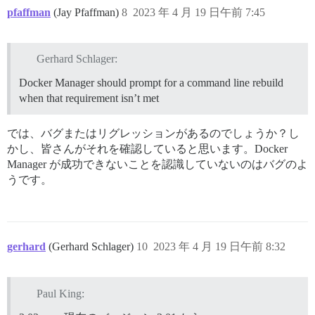
success Saved lockfile.

pfaffman
(Jay Pfaffman)
8
2023 年 4 月 19 日午前 7:45
$ patch-package

patch-package 6.5.1

Applying patches...

@ember/jquery@2.0.0 ✔

Gerhard Schlager:
vdom@2.1.1 ✔

Done in 23.96s.

Docker Manager should prompt for a command line rebuild
Done in 40.79s.

when that requirement isn’t met
$ LOAD_PLUGINS=0 bundle exec rake plugin:pull_compatib
Discourse requires Ruby 3.2 or above

Unable checkout compatible plugin versions

では、バグまたはリグレッションがあるのでしょうか？し
$ SKIP_POST_DEPLOYMENT_MIGRATIONS=1 bundle exec rake m
かし、皆さんがそれを確認していると思います。Docker
Discourse requires Ruby 3.2 or above

Manager が成功できないことを認識していないのはバグのよ
Docker Manager: FAILED TO UPGRADE

うです。
#<RuntimeError: RuntimeError>

/var/www/discourse/plugins/docker_manager/lib/docker_
/var/www/discourse/plugins/docker_manager/lib/docker_
/var/www/discourse/plugins/docker_manager/scripts/doc
/var/www/discourse/plugins/docker_manager/scripts/doc
/var/www/discourse/plugins/docker_manager/scripts/doc
gerhard
(Gerhard Schlager)
10
2023 年 4 月 19 日午前 8:32
/var/www/discourse/vendor/bundle/ruby/3.1.0/gems/rail
/var/www/discourse/vendor/bundle/ruby/3.1.0/gems/rail
/var/www/discourse/vendor/bundle/ruby/3.1.0/gems/thor
Paul King:
/var/www/discourse/vendor/bundle/ruby/3.1.0/gems/thor
/var/www/discourse/vendor/bundle/ruby/3.1.0/gems/thor