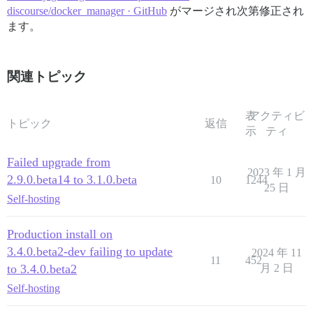
discourse/docker_manager · GitHub
がマージされ次第修正され
ます。
関連トピック
表
アクティビ
トピック
返信
示
ティ
Failed upgrade from
2023 年 1 月
2.9.0.beta14 to 3.1.0.beta
10
1244
25 日
Self-hosting
Production install on
3.4.0.beta2-dev failing to update
2024 年 11
11
452
to 3.4.0.beta2
月 2 日
Self-hosting