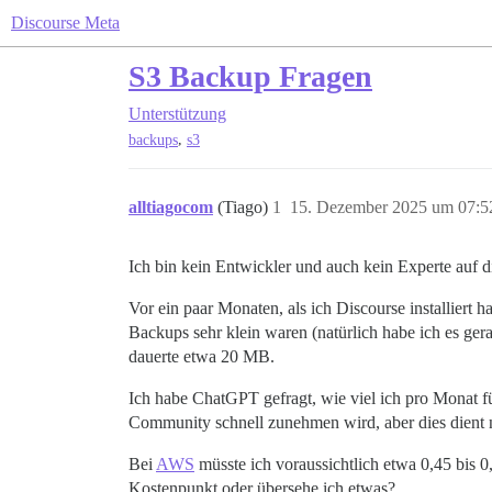
Discourse Meta
S3 Backup Fragen
Unterstützung
,
backups
s3
alltiagocom
(Tiago)
1
15. Dezember 2025 um 07:5
Ich bin kein Entwickler und auch kein Experte auf d
Vor ein paar Monaten, als ich Discourse installiert h
Backups sehr klein waren (natürlich habe ich es gera
dauerte etwa 20 MB.
Ich habe ChatGPT gefragt, wie viel ich pro Monat fü
Community schnell zunehmen wird, aber dies dient nu
Bei
AWS
müsste ich voraussichtlich etwa 0,45 bis 
Kostenpunkt oder übersehe ich etwas?