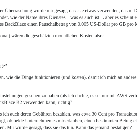
er Überraschung wurde mir gesagt, dass sie etwas verwenden, das mit
ndet, wie der Name ihres Dienstes – was es auch ist –, aber es scheint 
ass BackBlaze einen Pauschalbetrag von 0,005 US-Dollar pro GB pro 
nat) wären die geschätzten monatlichen Kosten also:
nge?
en, wie die Dinge funktionieren (und kosten), damit ich mich an an
Einstellungen gesehen zu haben (als ich dachte, es sei nur mit AWS ve
BackBlaze B2 verwenden kann, richtig?
 ich auch deren Gebühren bezahlen, was etwa 30 Cent pro Transaktion
agt, ob beide Unternehmen es mir erlauben, einen bestimmten Betrag e
. Mir wurde gesagt, dass sie das tun. Kann das jemand bestätigen?