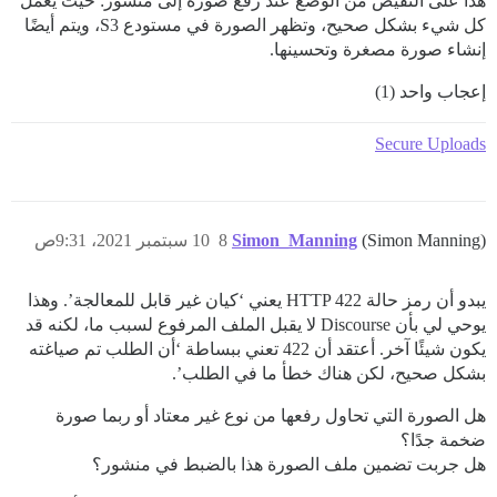
هذا على النقيض من الوضع عند رفع صورة إلى منشور: حيث يعمل
كل شيء بشكل صحيح، وتظهر الصورة في مستودع S3، ويتم أيضًا
إنشاء صورة مصغرة وتحسينها.
إعجاب واحد (1)
Secure Uploads
(Simon Manning)
Simon_Manning
8
10 سبتمبر 2021، 9:31ص
يبدو أن رمز حالة HTTP 422 يعني ‘كيان غير قابل للمعالجة’. وهذا
يوحي لي بأن Discourse لا يقبل الملف المرفوع لسبب ما، لكنه قد
يكون شيئًا آخر. أعتقد أن 422 تعني ببساطة ‘أن الطلب تم صياغته
بشكل صحيح، لكن هناك خطأ ما في الطلب’.
هل الصورة التي تحاول رفعها من نوع غير معتاد أو ربما صورة
ضخمة جدًا؟
هل جربت تضمين ملف الصورة هذا بالضبط في منشور؟