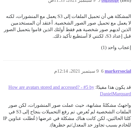
(Ben)
bigfudge
5
9 سبتمبر 2021، 11:53ص
المشكلة هي أن تحميل الملفات إلى S3 يعمل مع المنشورات، لكنه
لا يعمل مع تحميل صور الصور الشخصية. أعتقد أن المستخدمين
الذين لديهم صور شخصية هم فقط أولئك الذين قاموا بتحميل الصور
قبل إعداد S3، لكنني لا أستطيع تأكيد ذلك.
إعجاب واحد (1)
markersocial
6
9 سبتمبر 2021، 12:14م
قد يكون هذا مفيدًا:
How are avatars stored and accessed? - #5 by
DanielMarquard
واجهتُ مشكلةً مشابهة، حيث عملت صور المنشورات، لكن صور
الملفات الشخصية لم تُعرض. تم رفع التحميلات بنجاح إلى S3 في
كلتا الحالتين، لكن كانت هناك مشكلة في عرضها (عُطلت عناوين IP
للخادم بسبب تجاوز حد المعدل/تم حظرها).