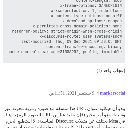
إعجاب واحد (1)
markersocial
4
9 سبتمبر 2021، 11:51ص
يبدو أن هيكلية عنوان URL هذا متسقة مع صورة رمزية مخزنة عبر
وسيط، وهو أمر محير (فإن تنفيذ عناوين URL للصورة الرمزية هنا
في Meta يختلف عن مثيلات Discourse القياسية). لا أستطيع الجزم
من مخرجات أمر curl ما إذا كانت هناك معلومات تستبعد استخدام