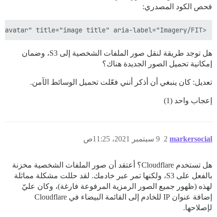
فحص الكود المصدري:
<img alt="" width="45" height="45" src="/user_avatar/example.com/jackie/90/29_2.png" class="avatar" title="image title" aria-label="Imagery/FIT">

هل توجد طريقة لنقل صور الملفات الشخصية إلى S3، وضمان
إمكانية تحميل الصور الجديدة هناك؟
تعديل: كان ينبغي أن أذكر أنني فعّلت تحميل الوسائط الآمن.
إعجاب واحد (1)
markersocial
2
9 سبتمبر 2021، 11:25ص
هل تستخدم Cloudflare؟ أعتقد أن صور الملفات الشخصية مخزنة
بالفعل على S3، ولكنها تمر عبر خادمك. لقد حللت مشكلة مماثلة
لهذه (ظهور جميع الصور الرمزية المرفوعة فارغة)، وكان عليّ
إضافة عنوان IP للخادم إلى القائمة البيضاء في Cloudflare
لإصلاحها.