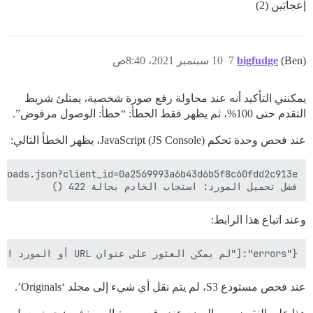
إعجابَين (2)
(Ben)
bigfudge
7
10 سبتمبر 2021، 8:40ص
يمكنني التأكيد أنه عند محاولة رفع صورة شخصية، يمتلئ شريط
التقدم حتى 100%، ثم يظهر فقط الخطأ: “خطأ: الوصول مرفوض”.
عند فحص وحدة تحكم JavaScript (JS Console)، يظهر الخطأ التالي:
فشل تحميل المورد: استجاب الخادم بحالة 422 ()

وعند اتباع هذا الرابط:
{"errors":["لم يمكن العثور على عنوان URL أو المورد المطلوب."],"error_type":"not_found"}

عند فحص مستودع S3، لم يتم نقل أي شيء إلى مجلد ‘Originals’.