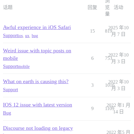
浏
话题
回复
览
活动
量
Awful experience in iOS Safari
2025 年10
15
819
月 7 日
Support
ios
,
ux
,
bug
Weird issue with topic posts on
2022 年10
mobile
6
753
月 3 日
Support
mobile
What on earth is causing this?
2022 年10
3
1016
月 3 日
Support
IOS 12 issue with latest version
2022 年1 月
9
1109
14 日
Bug
Discourse not loading on legacy
2022 年5 月