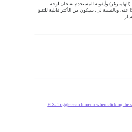
ة تجربة المستخدم (UX) على الجوال؟ فأيقونة القائمة (الهامبرغر) وأيقونة المستخدم تفتحان لوحة
حث فيوجه إلى عنوان URL جديد، مما يستلزم التنقل بعيدًا عنه. وبالنسبة لي، سيكون من الأكثر قابلية للتنبؤ
سار.
FIX: Toggle search menu when clicking the s