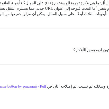
على الجوال، لم أكن أقصد الإبلاغ عن خطأ. بل فقط أسأل: ما هي فكر
منزلقة. يمكن سحبها للخلف، وموقعي في الصفحة لم يتغير. أما الب
أيقونات الثلاث أيضًا. على سبيل المثال، يمكن أن تنزلق جميعها من الي
كون لديه بعض الأفكار؟
رة وسجّلته ثم نسيت. تم إصلاحه الآن في
ame button by pmusaraj · Pull