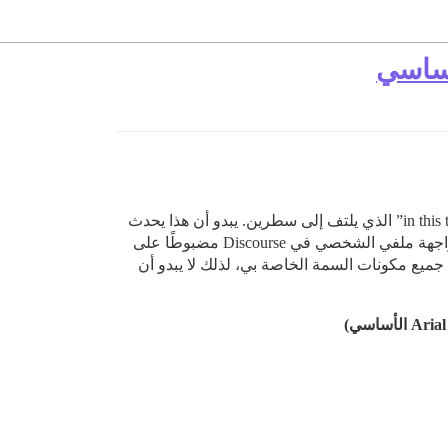
مرحباً، أواجه مشكلة عرض غريبة عند مستويات تكبير معينة في فايرفوكس على موقعي. المشكلة تتعلق بنص البحث “in this topic” الذي يلتف إلى سطرين. يبدو أن هذا يحدث
فقط عندما تكون خط أساس النظام مضبوطًا على “Ubuntu” ومستوى التكبير 100% أو 110%. لدي أيضًا تفضيل حجم خط واجهة ملفي الشخصي في Discourse مضبوطًا على
سمة Discourse light الافتراضية، وقد حاولت تعطيل جميع مكونات السمة الخاصة بي، لذلك لا يبدو أن