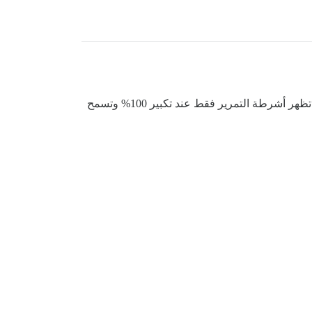
شكراً جزيلاً كريس! مع إضافة هذا الإصلاح إلى مكون سمة مخصص، أصبح الأمر أفضل بكثير الآن. هناك مشكلة جديدة حيث تظهر أشرطة التمرير فقط عند تكبير 100% وتسمح