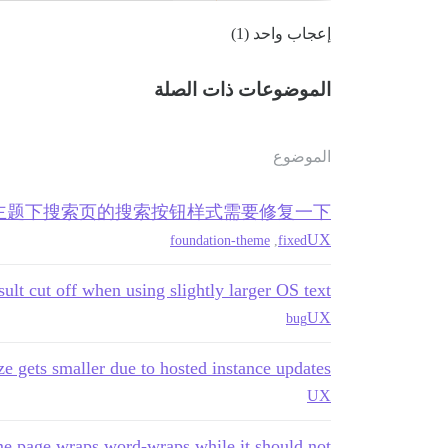
إعجاب واحد (1)
الموضوعات ذات الصلة
الموضوع
tion主题下搜索页的搜索按钮样式需要修复一下
UX
foundation-theme
,
fixed
esult cut off when using slightly larger OS text
UX
bug
e gets smaller due to hosted instance updates?
UX
e page wraps word-wraps while it should not