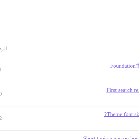
الرد
Founda
1
First search r
0
Theme font siz
2
Short topic name on hom