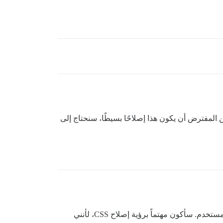
ن المفترض أن يكون هذا إصلاحًا بسيطًا، سنحتاج إلى
شكراً جزيلاً كريس! لم أكن متأكداً مما إذا كان سيكون “تجربة مستخدم” إذا لم يكن متعلقاً بإضافة/إزالة/نقل عناصر تجربة المستخدم. سأكون مهتماً برؤية إصلاح CSS، لأنني