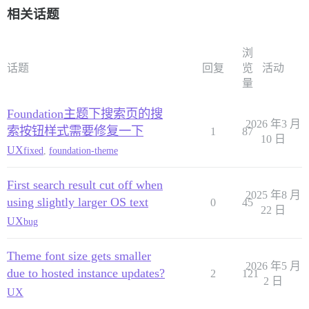
相关话题
浏
话题
回复
览
活动
量
Foundation主题下搜索页的搜
2026 年3 月
索按钮样式需要修复一下
1
87
10 日
UX
fixed
,
foundation-theme
First search result cut off when
2025 年8 月
using slightly larger OS text
0
45
22 日
UX
bug
Theme font size gets smaller
2026 年5 月
due to hosted instance updates?
2
121
2 日
UX