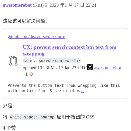
awesomerobot
(Kris)
5
2023 年1 月 17 日 22:24
这应该可以解决问题：
github.com/discourse/discourse
UX: prevent search context btn text from
wrapping
main
search-context-fix
←
opened
10:23PM - 17 Jan 23 UTC
awesomerobot
+1
-0
Prevents the button text from wrapping like this 
with certain font & size combos
…
只是
将
white-space: nowrap
应用于按钮的 CSS
4 个赞