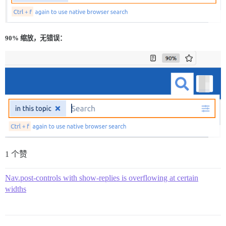
90% 缩放，无错误：
1 个赞
Nav.post-controls with show-replies is overflowing at certain
widths