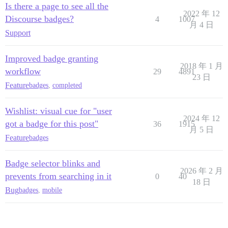
Is there a page to see all the
2022 年 12
Discourse badges?
4
1007
月 4 日
Support
Improved badge granting
2018 年 1 月
workflow
29
4891
23 日
Feature
badges
,
completed
Wishlist: visual cue for "user
2024 年 12
got a badge for this post"
36
1915
月 5 日
Feature
badges
Badge selector blinks and
2026 年 2 月
prevents from searching in it
0
40
18 日
Bug
badges
,
mobile