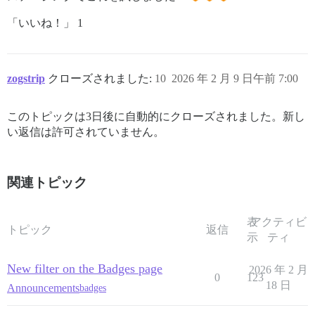
「いいね！」 1
zogstrip
クローズされました:
10
2026 年 2 月 9 日午前 7:00
このトピックは3日後に自動的にクローズされました。新し
い返信は許可されていません。
関連トピック
表
アクティビ
トピック
返信
示
ティ
New filter on the Badges page
2026 年 2 月
0
123
18 日
Announcements
badges