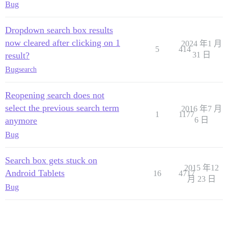
Bug
Dropdown search box results
now cleared after clicking on 1
2024 年1 月
5
414
result?
31 日
Bug
search
Reopening search does not
select the previous search term
2016 年7 月
1
1177
anymore
6 日
Bug
Search box gets stuck on
2015 年12
Android Tablets
16
4717
月 23 日
Bug