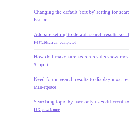
Changing the default 'sort by' setting for sear
Feature
Add site setting to default search results sort
Feature
search
,
completed
How do I make sure search results show most 
Support
Need forum search results to display most rec
Marketplace
Searching topic by user only uses different so
UX
pr-welcome