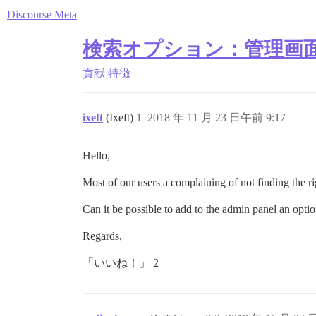
Discourse Meta
検索オプション：管理画
貢献
特徴
ixeft
(Ixeft)
1
2018 年 11 月 23 日午前 9:17
Hello,
Most of our users a complaining of not finding the r
Can it be possible to add to the admin panel an optio
Regards,
「いいね！」 2