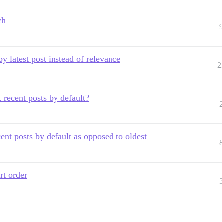
ch
 by latest post instead of relevance
2
recent posts by default?
ent posts by default as opposed to oldest
rt order