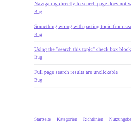
Navigating directly to search page does not 
Bug
Something wrong with pasting topic from se
Bug
Using the "search this topic" check box block
Bug
Full page search results are unclickable
Bug
Startseite
Kategorien
Richtlinien
Nutzungsb