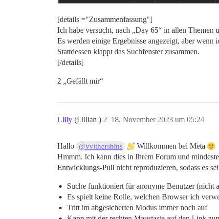
[details ="Zusammenfassung"]
Ich habe versucht, nach „Day 65“ in allen Themen 
Es werden einige Ergebnisse angezeigt, aber wenn ic
Stattdessen klappt das Suchfenster zusammen.
[/details]
2 „Gefällt mir“
Lilly
(Lillian )
2
18. November 2023 um 05:24
Hallo
Willkommen bei Meta
@vvithershins
Hmmm. Ich kann dies in Ihrem Forum und mindestens 
Entwicklungs-Pull nicht reproduzieren, sodass es 
Suche funktioniert für anonyme Benutzer (nicht 
Es spielt keine Rolle, welchen Browser ich verw
Tritt im abgesicherten Modus immer noch auf
Kann mit der rechten Maustaste auf den Link zu