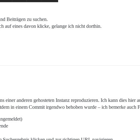
und Beiträgen zu suchen.
h auf eines davon klicke, gelange ich nicht dorthin.
einer anderen gehosteten Instanz reproduzieren. Ich kann dies hier a
seitdem in einem Commit irgendwo behoben wurde – ich bemerke auch 
angemeldet)
ende
m Suchergebnis klicken und zur richtigen URL navigieren