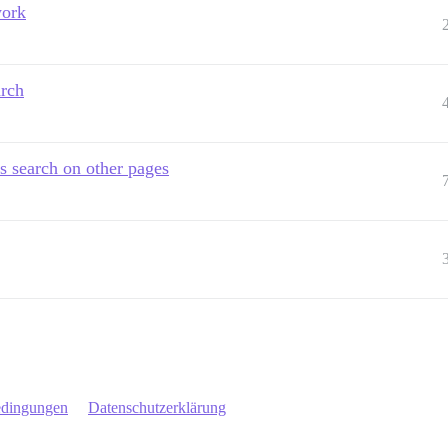
work
arch
s search on other pages
edingungen
Datenschutzerklärung